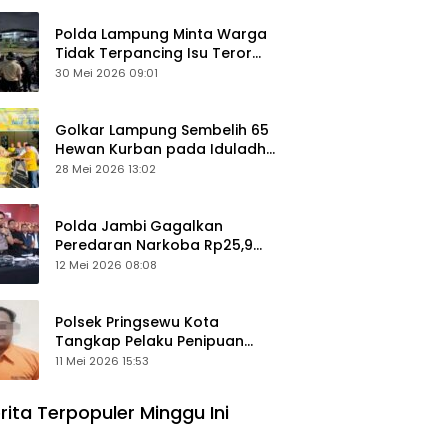
Polda Lampung Minta Warga
Tidak Terpancing Isu Teror
Pocong Palsu, Patroli
30 Mei 2026 09:01
Keamanan Ditingkatkan
Golkar Lampung Sembelih 65
Hewan Kurban pada Iduladha
1447 Hijriah
28 Mei 2026 13:02
Polda Jambi Gagalkan
Peredaran Narkoba Rp25,9
Miliar, Empat Tersangka
12 Mei 2026 08:08
Ditangkap
Polsek Pringsewu Kota
Tangkap Pelaku Penipuan
Mobil, Sempat Kabur ke Jambi
11 Mei 2026 15:53
rita Terpopuler Minggu Ini