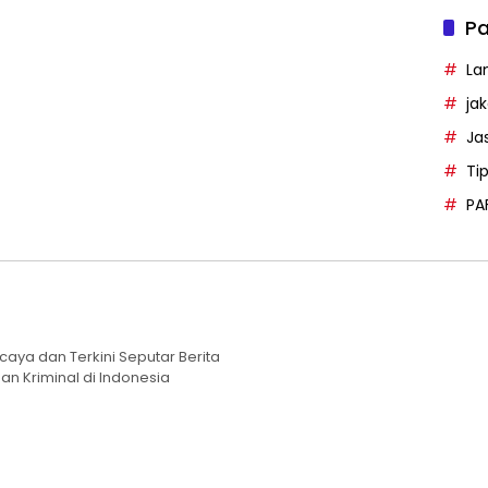
Pa
La
ja
Ja
Ti
PA
caya dan Terkini Seputar Berita
an Kriminal di Indonesia