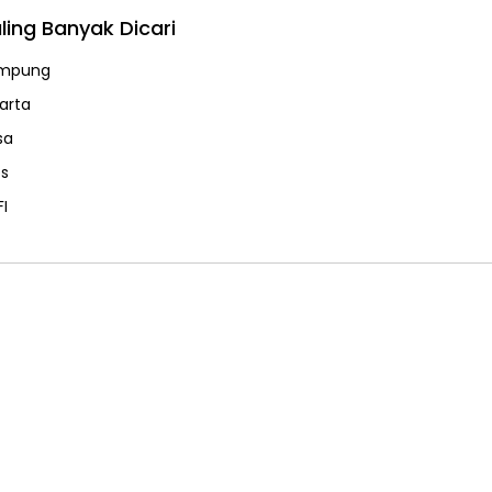
ling Banyak Dicari
mpung
karta
sa
ps
FI