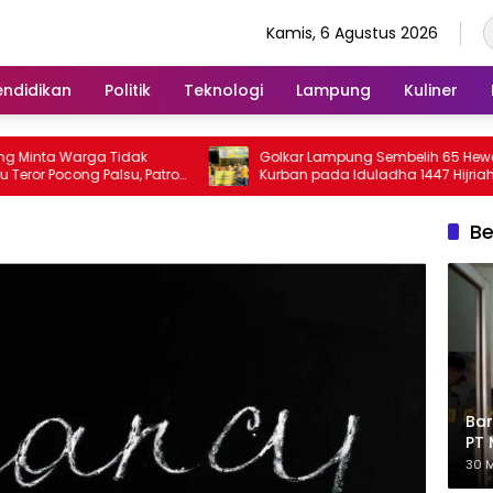
Kamis, 6 Agustus 2026
endidikan
Politik
Teknologi
Lampung
Kuliner
nta Warga Tidak
Golkar Lampung Sembelih 65 Hewan
or Pocong Palsu, Patroli
Kurban pada Iduladha 1447 Hijriah
katkan
Be
Bar
PT 
Eks
30 M