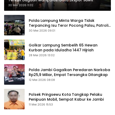
30 Mei 2026 11:32
Polda Lampung Minta Warga Tidak
Terpancing Isu Teror Pocong Palsu, Patroli
Keamanan Ditingkatkan
30 Mei 2026 09:01
Golkar Lampung Sembelih 65 Hewan
Kurban pada Iduladha 1447 Hijriah
28 Mei 2026 13:02
Polda Jambi Gagalkan Peredaran Narkoba
Rp25,9 Miliar, Empat Tersangka Ditangkap
12 Mei 2026 08:08
Polsek Pringsewu Kota Tangkap Pelaku
Penipuan Mobil, Sempat Kabur ke Jambi
11 Mei 2026 15:53