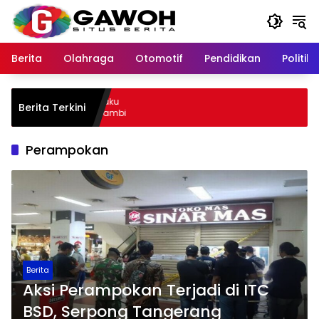
Langsung
ke
konten
Berita
Olahraga
Otomotif
Pendidikan
Politik
u Kota Tangkap Pelaku
Berita Terkini
 Sempat Kabur ke Jambi
Perampokan
Berita
Aksi Perampokan Terjadi di ITC
BSD, Serpong Tangerang