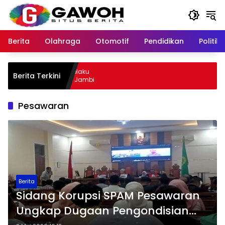
Langsung
ke
konten
Berita
Olahraga
Otomotif
Pendidikan
Politik
u Kota Tangkap Pelaku
Berita Terkini
 Sempat Kabur ke Jambi
Pesawaran
Berita
Sidang Korupsi SPAM Pesawaran
Ungkap Dugaan Pengondisian