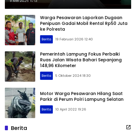
Pemenang Tender Sejak Awal
9 Mei 2026 10:13
Warga Pesawaran Laporkan Dugaan
Penipuan Gadai Mobil Rental Rp50 Juta
ke Polresta
Berita
19 Februari 2026 12:40
Pemerintah Lampung Fokus Perbaiki
Ruas Jalan Wisata Bahari Sepanjang
148,96 Kilometer
Berita
5 Oktober 2024 18:30
Motor Warga Pesawaran Hilang Saat
Parkir di Perum Polri Lampung Selatan
Berita
10 April 2022 19:26
Berita