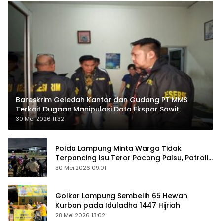
Bareskrim Geledah Kantor dan Gudang PT MMS
Terkait Dugaan Manipulasi Data Ekspor Sawit
30 Mei 2026 11:32
Polda Lampung Minta Warga Tidak
Terpancing Isu Teror Pocong Palsu, Patroli
Keamanan Ditingkatkan
30 Mei 2026 09:01
Golkar Lampung Sembelih 65 Hewan
Kurban pada Iduladha 1447 Hijriah
28 Mei 2026 13:02