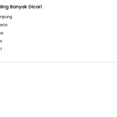
ling Banyak Dicari
mpung
karta
sa
ps
FI