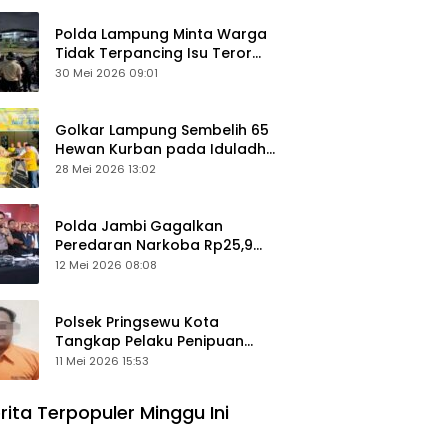
Polda Lampung Minta Warga
Tidak Terpancing Isu Teror
Pocong Palsu, Patroli
30 Mei 2026 09:01
Keamanan Ditingkatkan
Golkar Lampung Sembelih 65
Hewan Kurban pada Iduladha
1447 Hijriah
28 Mei 2026 13:02
Polda Jambi Gagalkan
Peredaran Narkoba Rp25,9
Miliar, Empat Tersangka
12 Mei 2026 08:08
Ditangkap
Polsek Pringsewu Kota
Tangkap Pelaku Penipuan
Mobil, Sempat Kabur ke Jambi
11 Mei 2026 15:53
rita Terpopuler Minggu Ini