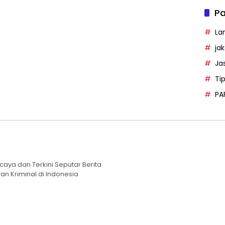
Pa
La
ja
Ja
Ti
PA
caya dan Terkini Seputar Berita
an Kriminal di Indonesia