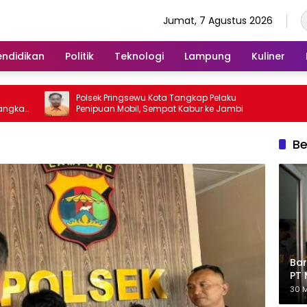
Jumat, 7 Agustus 2026
endidikan
Politik
Teknologi
Lampung
Kuliner
Polsek Pringsewu Kota Tangkap Pelaku
Penipuan Mobil, Sempat Kabur ke Jambi
Be
Bar
PT 
Eks
30 M