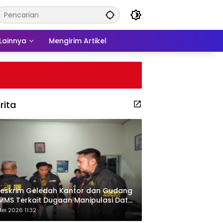
Lainnya
Mengirim Artikel
rita
eskrim Geledah Kantor dan Gudang
MMS Terkait Dugaan Manipulasi Data
por Sawit
ei 2026 11:32