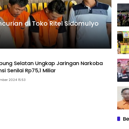
ncurian di Toko Ritel Sidomulyo
pung Selatan Ungkap Jaringan Narkoba
si Senilai Rp75,1 Miliar
mber 2024 15:53
Be