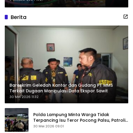
Berita
Bareskrim Geledah Kantor dan Gudang PT MMS
Terkait Dugaan Manipulasi Data Ekspor Sawit
30 Mei 2026 11:32
Polda Lampung Minta Warga Tidak
Terpancing Isu Teror Pocong Palsu, Patroli
Keamanan Ditingkatkan
30 Mei 2026 09:01