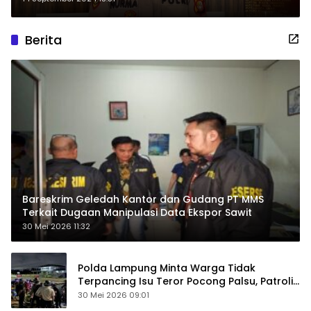
Dilaporkan
Berita
Bareskrim Geledah Kantor dan Gudang PT MMS
Terkait Dugaan Manipulasi Data Ekspor Sawit
30 Mei 2026 11:32
Polda Lampung Minta Warga Tidak
Terpancing Isu Teror Pocong Palsu, Patroli
Keamanan Ditingkatkan
30 Mei 2026 09:01