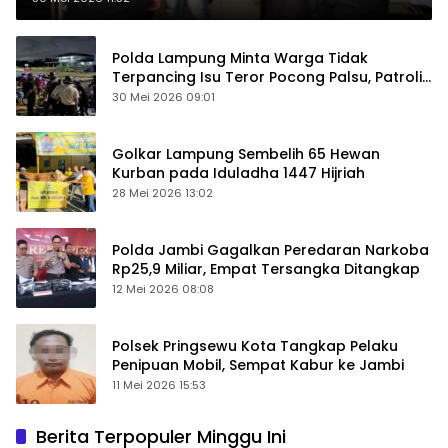
Polda Lampung Minta Warga Tidak
Terpancing Isu Teror Pocong Palsu, Patroli
Keamanan Ditingkatkan
30 Mei 2026 09:01
Golkar Lampung Sembelih 65 Hewan
Kurban pada Iduladha 1447 Hijriah
28 Mei 2026 13:02
Polda Jambi Gagalkan Peredaran Narkoba
Rp25,9 Miliar, Empat Tersangka Ditangkap
12 Mei 2026 08:08
Polsek Pringsewu Kota Tangkap Pelaku
Penipuan Mobil, Sempat Kabur ke Jambi
11 Mei 2026 15:53
Berita Terpopuler Minggu Ini