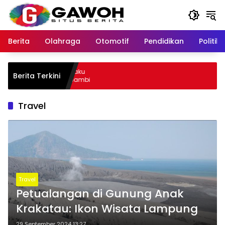
Langsung
ke
konten
Berita
Olahraga
Otomotif
Pendidikan
Politik
u Kota Tangkap Pelaku
Berita Terkini
, Sempat Kabur ke Jambi
Travel
Travel
Petualangan di Gunung Anak
Krakatau: Ikon Wisata Lampung
29 September 2024 13:27