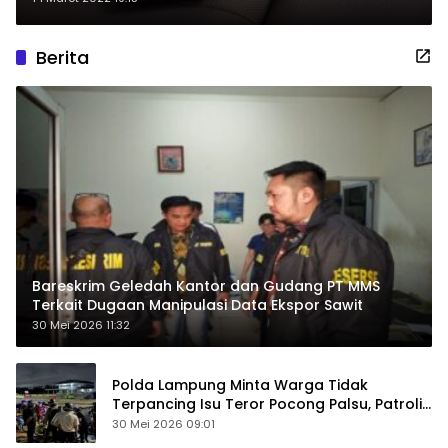
Berita
Bareskrim Geledah Kantor dan Gudang PT MMS
Terkait Dugaan Manipulasi Data Ekspor Sawit
30 Mei 2026 11:32
Polda Lampung Minta Warga Tidak
Terpancing Isu Teror Pocong Palsu, Patroli
Keamanan Ditingkatkan
30 Mei 2026 09:01