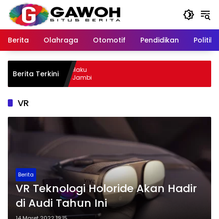
Langsung
ke
konten
Berita
Olahraga
Otomotif
Pendidikan
Politik
ewu Kota Tangkap Pelaku
Berita Terkini
il, Sempat Kabur ke Jambi
VR
Berita
VR Teknologi Holoride Akan Hadir
di Audi Tahun Ini
14 Maret 2022 19:15