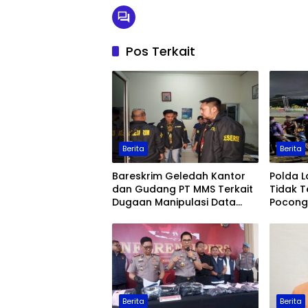
Pos Terkait
Berita
Berita
Bareskrim Geledah Kantor
Polda 
dan Gudang PT MMS Terkait
Tidak T
Dugaan Manipulasi Data
Pocong 
Ekspor Sawit
Keaman
Berita
Berita