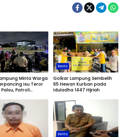
Berita
Lampung Minta Warga
Golkar Lampung Sembelih
erpancing Isu Teror
65 Hewan Kurban pada
Palsu, Patroli
Iduladha 1447 Hijriah
an Ditingkatkan
Berita