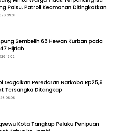
ng Palsu, Patroli Keamanan Ditingkatkan
026 09:01
mpung Sembelih 65 Hewan Kurban pada
47 Hijriah
026 13:02
i Gagalkan Peredaran Narkoba Rp25,9
pat Tersangka Ditangkap
026 08:08
ngsewu Kota Tangkap Pelaku Penipuan