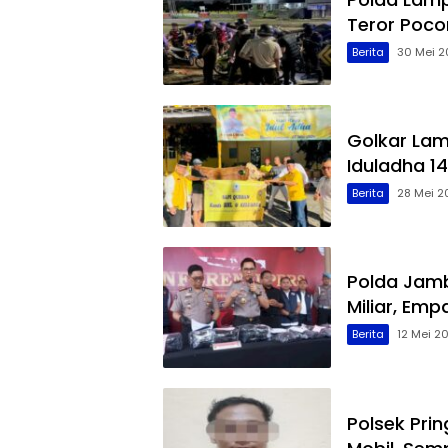
Teror Poco
Berita
30 Mei 2
Golkar La
Iduladha 14
Berita
28 Mei 2
Polda Jamb
Miliar, Em
Berita
12 Mei 2
Polsek Pri