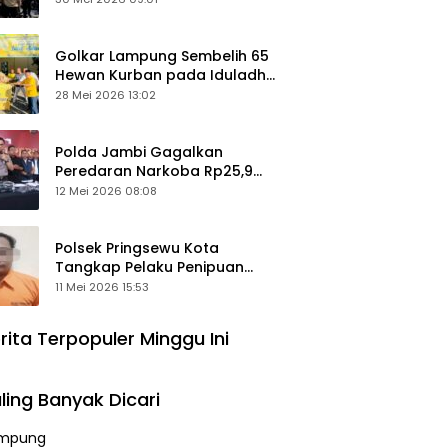
Keamanan Ditingkatkan
Golkar Lampung Sembelih 65
Hewan Kurban pada Iduladha
1447 Hijriah
28 Mei 2026 13:02
Polda Jambi Gagalkan
Peredaran Narkoba Rp25,9
Miliar, Empat Tersangka
12 Mei 2026 08:08
Ditangkap
Polsek Pringsewu Kota
Tangkap Pelaku Penipuan
Mobil, Sempat Kabur ke Jambi
11 Mei 2026 15:53
rita Terpopuler Minggu Ini
ling Banyak Dicari
mpung