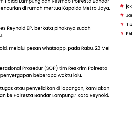
mum Polda Lampung dan Resmob Polresta Bandar
ja
encurian di rumah mertua Kapolda Metro Jaya,
Ja
Ti
s Reynold EP, berkata pihaknya sudah
PA
u.
nold, melalui pesan whatsapp, pada Rabu, 22 Mei
rasional Prosedur (SOP) tim Reskrim Polresta
penyergapan beberapa waktu lalu.
tugas atau penyelidikan di lapangan, kami akan
 ke Polresta Bandar Lampung,” Kata Reynold.