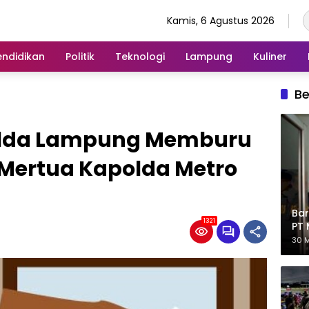
Kamis, 6 Agustus 2026
endidikan
Politik
Teknologi
Lampung
Kuliner
Be
olda Lampung Memburu
 Mertua Kapolda Metro
Bar
1321
PT 
Eks
30 M