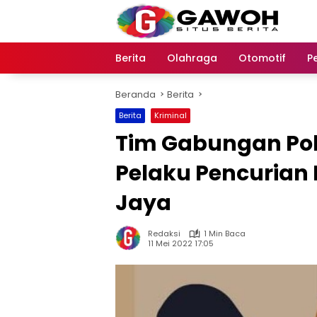
Langsung
ke
konten
Berita
Olahraga
Otomotif
P
Beranda
Berita
Berita
Kriminal
Tim Gabungan P
Pelaku Pencurian
Jaya
Redaksi
1 Min Baca
11 Mei 2022 17:05