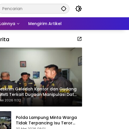
Lainnya
Mengirim Artikel
rita
eskrim Geledah Kantor dan Gudang
MMS Terkait Dugaan Manipulasi Data
por Sawit
ei 2026 11:32
Polda Lampung Minta Warga
Tidak Terpancing Isu Teror
Pocong Palsu, Patroli
30 Mei 2026 09:01