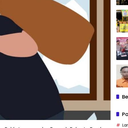
Be
Pa
La