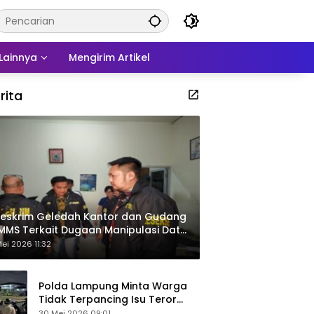
Lainnya
Mengirim Artikel
rita
eskrim Geledah Kantor dan Gudang
MMS Terkait Dugaan Manipulasi Data
por Sawit
ei 2026 11:32
Polda Lampung Minta Warga
Tidak Terpancing Isu Teror
Pocong Palsu, Patroli
30 Mei 2026 09:01