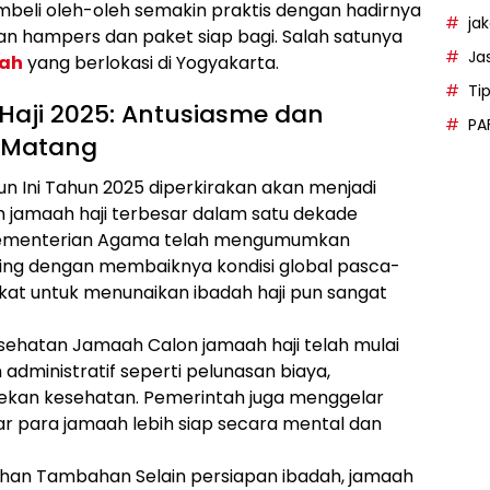
embeli oleh-oleh semakin praktis dengan hadirnya
ja
an hampers dan paket siap bagi. Salah satunya
Ja
dah
yang berlokasi di Yogyakarta.
Ti
aji 2025: Antusiasme dan
PA
 Matang
n Ini Tahun 2025 diperkirakan akan menjadi
h jamaah haji terbesar dalam satu dekade
i Kementerian Agama telah mengumumkan
ring dengan membaiknya kondisi global pasca-
at untuk menunaikan ibadah haji pun sangat
esehatan Jamaah Calon jamaah haji telah mulai
dministratif seperti pelunasan biaya,
cekan kesehatan. Pemerintah juga menggelar
gar para jamaah lebih siap secara mental dan
uhan Tambahan Selain persiapan ibadah, jamaah