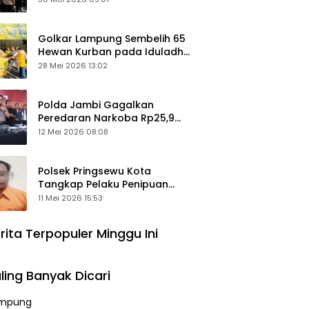
Keamanan Ditingkatkan
Golkar Lampung Sembelih 65
Hewan Kurban pada Iduladha
1447 Hijriah
28 Mei 2026 13:02
Polda Jambi Gagalkan
Peredaran Narkoba Rp25,9
Miliar, Empat Tersangka
12 Mei 2026 08:08
Ditangkap
Polsek Pringsewu Kota
Tangkap Pelaku Penipuan
Mobil, Sempat Kabur ke Jambi
11 Mei 2026 15:53
rita Terpopuler Minggu Ini
ling Banyak Dicari
mpung