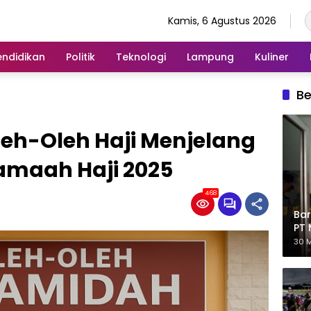
Kamis, 6 Agustus 2026
endidikan
Politik
Teknologi
Lampung
Kuliner
Be
leh-Oleh Haji Menjelang
maah Haji 2025
468
Bar
PT 
Eks
30 M