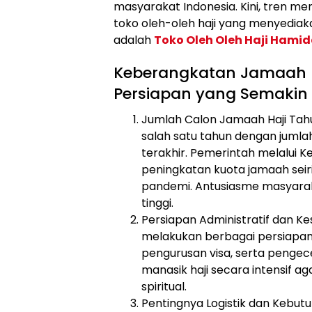
masyarakat Indonesia. Kini, tren m
toko oleh-oleh haji yang menyediak
adalah
Toko Oleh Oleh Haji Hami
Keberangkatan Jamaah H
Persiapan yang Semakin
Jumlah Calon Jamaah Haji Tahu
salah satu tahun dengan jumla
terakhir. Pemerintah melalu
peningkatan kuota jamaah sei
pandemi. Antusiasme masyarak
tinggi.
Persiapan Administratif dan K
melakukan berbagai persiapan a
pengurusan visa, serta penge
manasik haji secara intensif a
spiritual.
Pentingnya Logistik dan Kebut