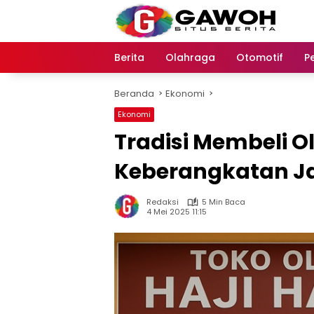
Langsung
ke
konten
Berita
Olahraga
Otomotif
P
Beranda
Ekonomi
Ekonomi
Tradisi Membeli O
Keberangkatan Ja
Redaksi
5 Min Baca
4 Mei 2025 11:15