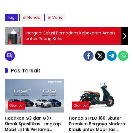
Tag:
Honda
Vario
Inergen: Solusi Pemadam Kebakaran Aman
untuk Ruang Kritis
Pos Terkait
Otomotif
Otomotif
Hadirkan G3 dan G3+,
Honda STYLO 160: Skuter
Simak Spesifikasi Lengkap
Premium Bergaya Modern
Mobil Listrik Pertama
Klasik untuk Mobilitas