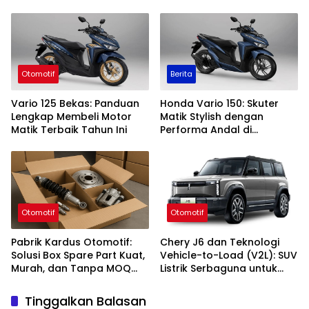
Polytron!
Urban
Otomotif
Berita
Vario 125 Bekas: Panduan
Honda Vario 150: Skuter
Lengkap Membeli Motor
Matik Stylish dengan
Matik Terbaik Tahun Ini
Performa Andal di
Kelasnya
Otomotif
Otomotif
Pabrik Kardus Otomotif:
Chery J6 dan Teknologi
Solusi Box Spare Part Kuat,
Vehicle-to-Load (V2L): SUV
Murah, dan Tanpa MOQ
Listrik Serbaguna untuk
untuk Industri Otomotif
Gaya Hidup Modern
Tinggalkan Balasan