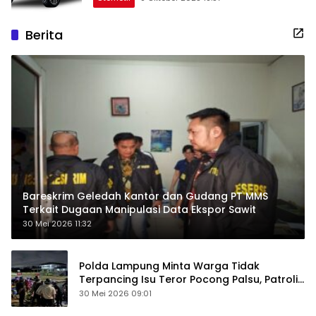
Berita
Bareskrim Geledah Kantor dan Gudang PT MMS
Terkait Dugaan Manipulasi Data Ekspor Sawit
30 Mei 2026 11:32
Polda Lampung Minta Warga Tidak
Terpancing Isu Teror Pocong Palsu, Patroli
Keamanan Ditingkatkan
30 Mei 2026 09:01