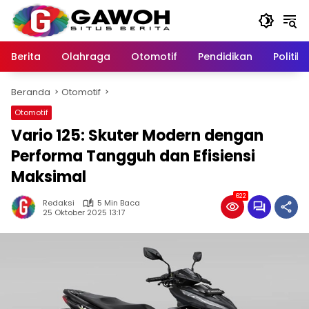
Langsung
ke
konten
Berita
Olahraga
Otomotif
Pendidikan
Politik
Beranda
Otomotif
Otomotif
Vario 125: Skuter Modern dengan
Performa Tangguh dan Efisiensi
Maksimal
622
Redaksi
5 Min Baca
25 Oktober 2025 13:17