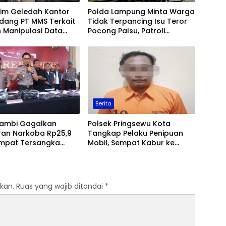
rim Geledah Kantor
Polda Lampung Minta Warga
dang PT MMS Terkait
Tidak Terpancing Isu Teror
 Manipulasi Data
Pocong Palsu, Patroli
Sawit
Keamanan Ditingkatkan
Berita
Jambi Gagalkan
Polsek Pringsewu Kota
ran Narkoba Rp25,9
Tangkap Pelaku Penipuan
 Empat Tersangka
Mobil, Sempat Kabur ke
kap
Jambi
kan.
Ruas yang wajib ditandai
*