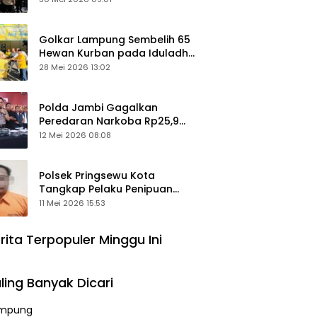
Keamanan Ditingkatkan
Golkar Lampung Sembelih 65
Hewan Kurban pada Iduladha
1447 Hijriah
28 Mei 2026 13:02
Polda Jambi Gagalkan
Peredaran Narkoba Rp25,9
Miliar, Empat Tersangka
12 Mei 2026 08:08
Ditangkap
Polsek Pringsewu Kota
Tangkap Pelaku Penipuan
Mobil, Sempat Kabur ke Jambi
11 Mei 2026 15:53
rita Terpopuler Minggu Ini
ling Banyak Dicari
mpung