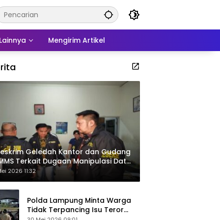
Lainnya
Mengirim Artikel
rita
eskrim Geledah Kantor dan Gudang
MMS Terkait Dugaan Manipulasi Data
por Sawit
ei 2026 11:32
Polda Lampung Minta Warga
Tidak Terpancing Isu Teror
Pocong Palsu, Patroli
30 Mei 2026 09:01