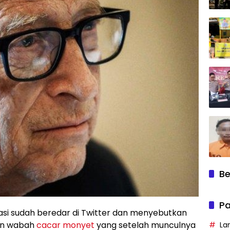
Be
Pa
asi sudah beredar di Twitter dan menyebutkan
lan wabah
cacar monyet
yang setelah munculnya
La