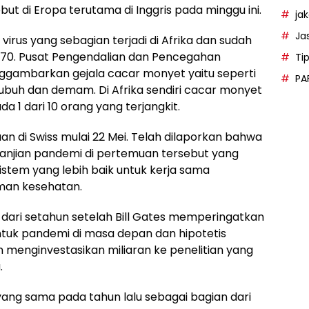
ut di Eropa terutama di Inggris pada minggu ini.
ja
Ja
virus yang sebagian terjadi di Afrika dan sudah
1970. Pusat Pengendalian dan Pencegahan
Ti
nggambarkan gejala cacar monyet yaitu seperti
PA
tubuh dan demam. Di Afrika sendiri cacar monyet
 1 dari 10 orang yang terjangkit.
di Swiss mulai 22 Mei. Telah dilaporkan bahwa
jian pandemi di pertemuan tersebut yang
stem yang lebih baik untuk kerja sama
man kesehatan.
dari setahun setelah Bill Gates memperingatkan
tuk pandemi di masa depan dan hipotetis
 menginvestasikan miliaran ke penelitian yang
.
ang sama pada tahun lalu sebagai bagian dari