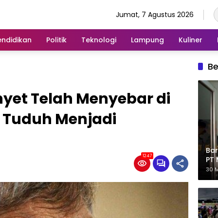
Jumat, 7 Agustus 2026
endidikan
Politik
Teknologi
Lampung
Kuliner
Be
et Telah Menyebar di
di Tuduh Menjadi
Bar
1247
PT 
Eks
30 M