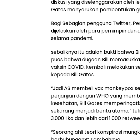
diskusi yang diselenggarakan oleh le
Gates menyerukan pembentukan gu
Bagi Sebagian pengguna Twitter, Per
dijelaskan oleh para pemimpin dun
selama pandemi.
sebaliknya itu adalah bukti bahwa Bil
puas bahwa dugaan Bill memasukka
vaksin COVID, kembali melakukan se
kepada Bill Gates.
“Jadi AS membeli vax monkeypox se
perjanjian dengan WHO yang membe
kesehatan, Bill Gates memperingatk
sekarang menjadi berita utama,” tu
3.000 lika dan lebih dari 1.000 retwe
“Seorang ahli teori konspirasi mung
berhubungan?” Tambahnya.