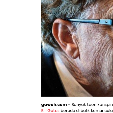
gawoh.com
– Banyak teori konspir
Bill Gates
berada di balik kemuncu