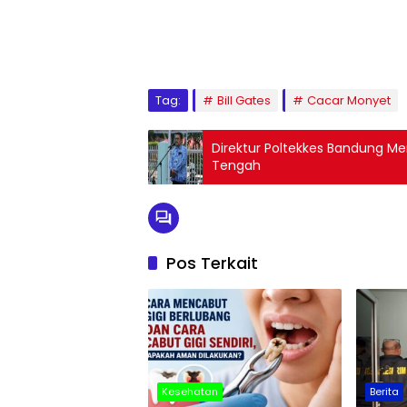
Tag:
Bill Gates
Cacar Monyet
Direktur Poltekkes Bandung Me
Tengah
Pos Terkait
Kesehatan
Berita