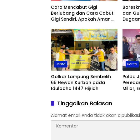
Cara Mencabut Gigi
Baresk
Berlubang dan Cara Cabut
dan Gu
Gigi Sendiri, Apakah Aman
Dugaan
Dilakukan?
Ekspor 
Berita
Berita
Golkar Lampung Sembelih
Polda 
65 Hewan Kurban pada
Pereda
Iduladha 1447 Hijriah
Miliar,
Ditang
Tinggalkan Balasan
Alamat email Anda tidak akan dipublikasi