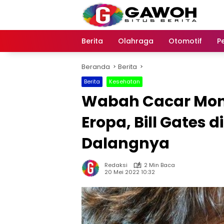
Langsung
ke
konten
Berita
Olahraga
Otomotif
P
Beranda
Berita
Berita
Kesehatan
Wabah Cacar Mony
Eropa, Bill Gates 
Dalangnya
Redaksi
2 Min Baca
20 Mei 2022 10:32