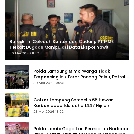
Bareskrim Geledah Kantor dan Gudang PT MMS
Terkait Dugaan Manipulasi Data Ekspor Sawit
30 Mei 2026 11:32
Polda Lampung Minta Warga Tidak
Terpancing Isu Teror Pocong Palsu, Patroli
Keamanan Ditingkatkan
30 Mei 2026 09:01
Golkar Lampung Sembelih 65 Hewan
Kurban pada Iduladha 1447 Hijriah
28 Mei 2026 13:02
Polda Jambi Gagalkan Peredaran Narkoba