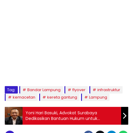
Tag:
Bandar Lampung
flyover
infrastruktur
kemacetan
kereta gantung
Lampung
Yoni Hari Basuki, Advokat Surabaya
Dedikasikan Bantuan Hukum untuk
Masyarakat Kurang Mampu