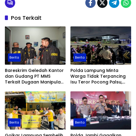
Pos Terkait
Berita
Berita
Bareskrim Geledah Kantor
Polda Lampung Minta
dan Gudang PT MMS
Warga Tidak Terpancing
Terkait Dugaan Manipulasi
Isu Teror Pocong Palsu,
Data Ekspor Sawit
Patroli Keamanan
Ditingkatkan
Berita
Berita
Golkar Lampung Sembelih
Polda Jambi Gagalkan