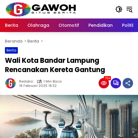
Langsung
ke
konten
Berita
Olahraga
Otomotif
Pendidikan
Politik
Beranda
Berita
Berita
Wali Kota Bandar Lampung
Rencanakan Kereta Gantung
764
Redaksi
1 Min Baca
18 Februari 2025 18:32