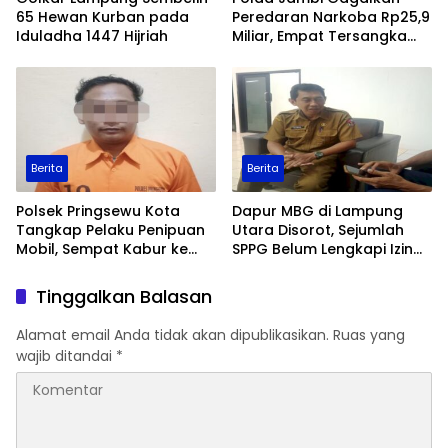
65 Hewan Kurban pada
Peredaran Narkoba Rp25,9
Iduladha 1447 Hijriah
Miliar, Empat Tersangka
Ditangkap
Berita
Berita
Polsek Pringsewu Kota
Dapur MBG di Lampung
Tangkap Pelaku Penipuan
Utara Disorot, Sejumlah
Mobil, Sempat Kabur ke
SPPG Belum Lengkapi Izin
Jambi
Operasional
Tinggalkan Balasan
Alamat email Anda tidak akan dipublikasikan.
Ruas yang
wajib ditandai
*