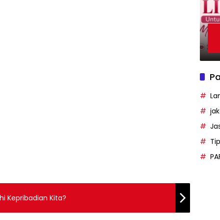
Pa
La
ja
Ja
Ti
PA
i Kepribadian Kita?