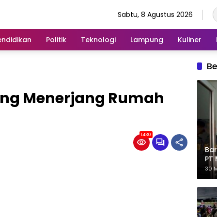
Sabtu, 8 Agustus 2026
endidikan
Politik
Teknologi
Lampung
Kuliner
Be
iung Menerjang Rumah
1430
Bar
PT 
Eks
30 M