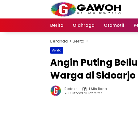
Langsung
ke
konten
Berita
Olahraga
Otomotif
P
Beranda
Berita
Berita
Angin Puting Bel
Warga di Sidoarjo
Redaksi
1 Min Baca
23 Oktober 2022 21:27