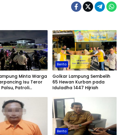
Berita
Lampung Minta Warga
Golkar Lampung Sembelih
erpancing Isu Teror
65 Hewan Kurban pada
Palsu, Patroli
Iduladha 1447 Hijriah
an Ditingkatkan
Berita