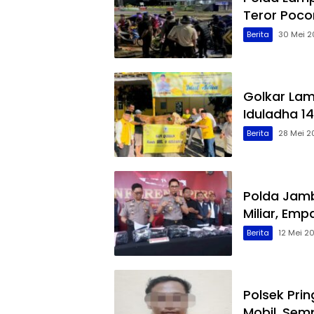
Teror Poco
Berita
30 Mei 2
Golkar La
Iduladha 14
Berita
28 Mei 2
Polda Jamb
Miliar, Em
Berita
12 Mei 2
Polsek Pri
Mobil, Sem