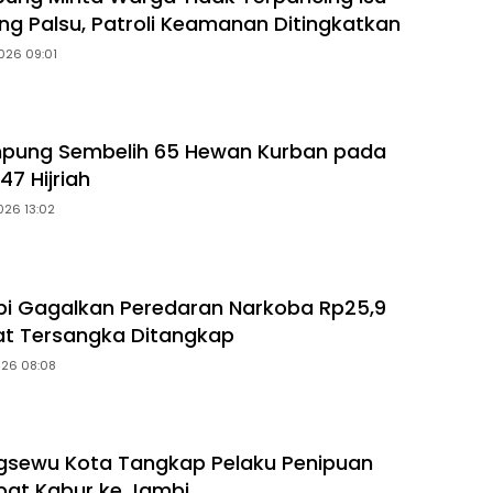
ng Palsu, Patroli Keamanan Ditingkatkan
026 09:01
mpung Sembelih 65 Hewan Kurban pada
47 Hijriah
026 13:02
i Gagalkan Peredaran Narkoba Rp25,9
pat Tersangka Ditangkap
026 08:08
ngsewu Kota Tangkap Pelaku Penipuan
pat Kabur ke Jambi