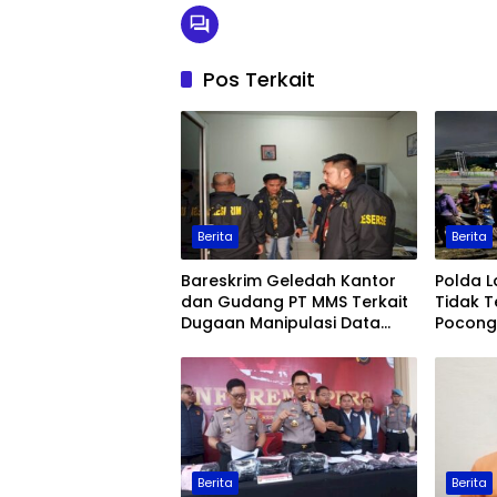
Pos Terkait
Berita
Berita
Bareskrim Geledah Kantor
Polda 
dan Gudang PT MMS Terkait
Tidak T
Dugaan Manipulasi Data
Pocong 
Ekspor Sawit
Keaman
Berita
Berita