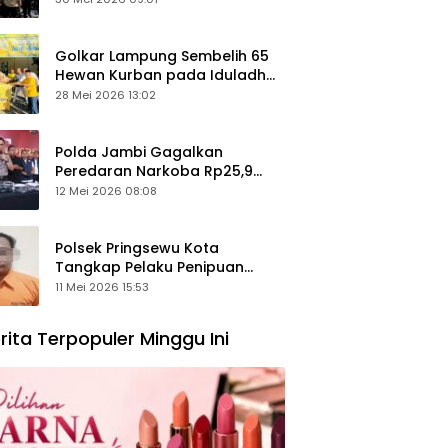
Keamanan Ditingkatkan
Golkar Lampung Sembelih 65
Hewan Kurban pada Iduladha
1447 Hijriah
28 Mei 2026 13:02
Polda Jambi Gagalkan
Peredaran Narkoba Rp25,9
Miliar, Empat Tersangka
12 Mei 2026 08:08
Ditangkap
Polsek Pringsewu Kota
Tangkap Pelaku Penipuan
Mobil, Sempat Kabur ke Jambi
11 Mei 2026 15:53
rita Terpopuler Minggu Ini