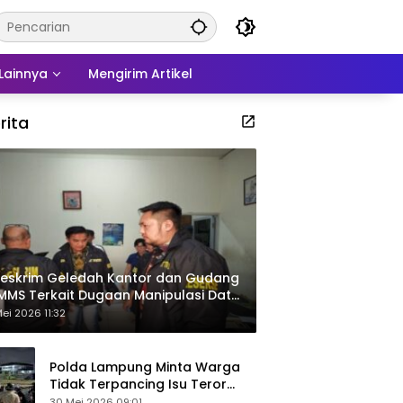
Lainnya
Mengirim Artikel
rita
eskrim Geledah Kantor dan Gudang
MMS Terkait Dugaan Manipulasi Data
por Sawit
ei 2026 11:32
Polda Lampung Minta Warga
Tidak Terpancing Isu Teror
Pocong Palsu, Patroli
30 Mei 2026 09:01