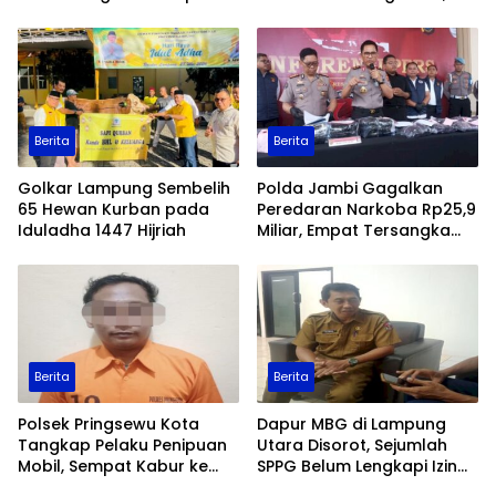
Data Ekspor Sawit
Patroli Keamanan
Ditingkatkan
Berita
Berita
Golkar Lampung Sembelih
Polda Jambi Gagalkan
65 Hewan Kurban pada
Peredaran Narkoba Rp25,9
Iduladha 1447 Hijriah
Miliar, Empat Tersangka
Ditangkap
Berita
Berita
Polsek Pringsewu Kota
Dapur MBG di Lampung
Tangkap Pelaku Penipuan
Utara Disorot, Sejumlah
Mobil, Sempat Kabur ke
SPPG Belum Lengkapi Izin
Jambi
Operasional