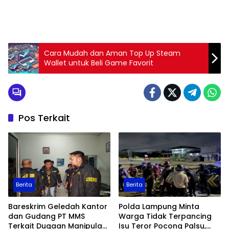
Cara Mudah dan Aman Top Up Steam
Wallet untuk Beli Game Favorit
Pos Terkait
Berita
Berita
Bareskrim Geledah Kantor
Polda Lampung Minta
dan Gudang PT MMS
Warga Tidak Terpancing
Terkait Dugaan Manipulasi
Isu Teror Pocong Palsu,