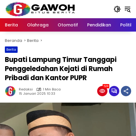
Langsung
ke
konten
Berita
Olahraga
Otomotif
Pendidikan
Politik
Beranda
Berita
Berita
Bupati Lampung Timur Tanggapi
Penggeledahan Kejati di Rumah
Pribadi dan Kantor PUPR
528
Redaksi
1 Min Baca
15 Januari 2025 10:33