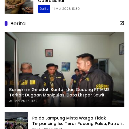
Operasional
Berita
11 Mei 2026 13:30
Berita
Bareskrim Geledah Kantor dan Gudang PT MMS
Terkait Dugaan Manipulasi Data Ekspor Sawit
30 Mei 2026 11:32
Polda Lampung Minta Warga Tidak
Terpancing Isu Teror Pocong Palsu, Patroli
Keamanan Ditingkatkan