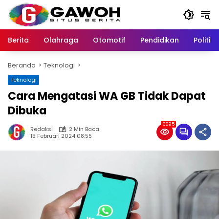
Langsung
ke
konten
Berita
Olahraga
Otomotif
Pendidikan
Politik
Beranda
Teknologi
Teknologi
Cara Mengatasi WA GB Tidak Dapat
Dibuka
6695
Redaksi
2 Min Baca
15 Februari 2024 08:55