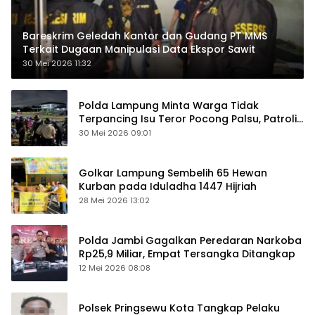
Bareskrim Geledah Kantor dan Gudang PT MMS
Terkait Dugaan Manipulasi Data Ekspor Sawit
30 Mei 2026 11:32
Polda Lampung Minta Warga Tidak
Terpancing Isu Teror Pocong Palsu, Patroli
Keamanan Ditingkatkan
30 Mei 2026 09:01
Golkar Lampung Sembelih 65 Hewan
Kurban pada Iduladha 1447 Hijriah
28 Mei 2026 13:02
Polda Jambi Gagalkan Peredaran Narkoba
Rp25,9 Miliar, Empat Tersangka Ditangkap
12 Mei 2026 08:08
Polsek Pringsewu Kota Tangkap Pelaku