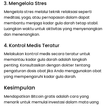
3. Mengelola Stres
Mengelola stres melalui teknik relaksasi seperti
meditasi, yoga, atau pernapasan dalam dapat
membantu menjaga kadar gula darah tetap stabil.
Luangkan waktu untuk aktivitas yang menyenangkan
dan menenangkan.
4. Kontrol Medis Teratur
Melakukan kontrol medis secara teratur untuk
memantau kadar gula darah adalah langkah
penting. Konsultasikan dengan dokter tentang
pengaturan dosis obat jika Anda menggunakan obat
yang mempengaruhi kadar gula darah.
Kesimpulan
Mendapatkan Bitcoin gratis adalah cara yang
menarik untuk memulai investasi dalam mata uang