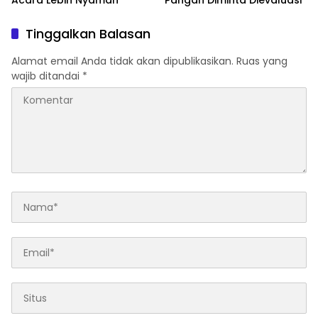
Acara Lebih Nyaman
Pangan Diminta Dievaluasi
Tinggalkan Balasan
Alamat email Anda tidak akan dipublikasikan.
Ruas yang
wajib ditandai
*