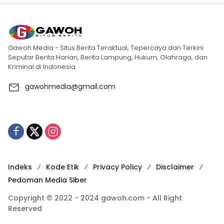
Gawoh Media - Situs Berita Teraktual, Tepercaya dan Terkini
Seputar Berita Harian, Berita Lampung, Hukum, Olahraga, dan
Kriminal di Indonesia
gawohmedia@gmail.com
Indeks
Kode Etik
Privacy Policy
Disclaimer
Pedoman Media Siber
Copyright © 2022 - 2024 gawoh.com - All Right
Reserved