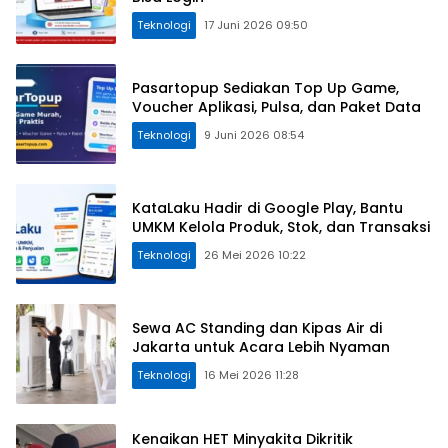
Teknologi
17 Juni 2026 09:50
Pasartopup Sediakan Top Up Game,
Voucher Aplikasi, Pulsa, dan Paket Data
Teknologi
9 Juni 2026 08:54
KataLaku Hadir di Google Play, Bantu
UMKM Kelola Produk, Stok, dan Transaksi
Teknologi
26 Mei 2026 10:22
Sewa AC Standing dan Kipas Air di
Jakarta untuk Acara Lebih Nyaman
Teknologi
16 Mei 2026 11:28
Kenaikan HET Minyakita Dikritik