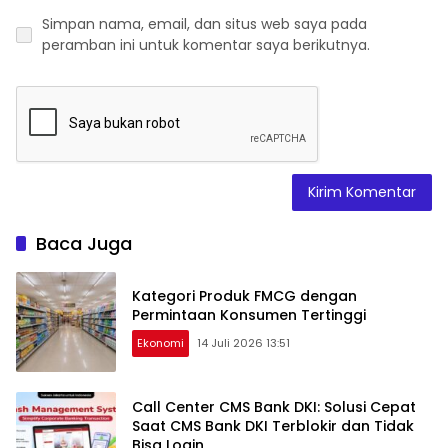
Simpan nama, email, dan situs web saya pada
peramban ini untuk komentar saya berikutnya.
Baca Juga
Kategori Produk FMCG dengan
Permintaan Konsumen Tertinggi
Ekonomi
14 Juli 2026 13:51
Call Center CMS Bank DKI: Solusi Cepat
Saat CMS Bank DKI Terblokir dan Tidak
Bisa Login