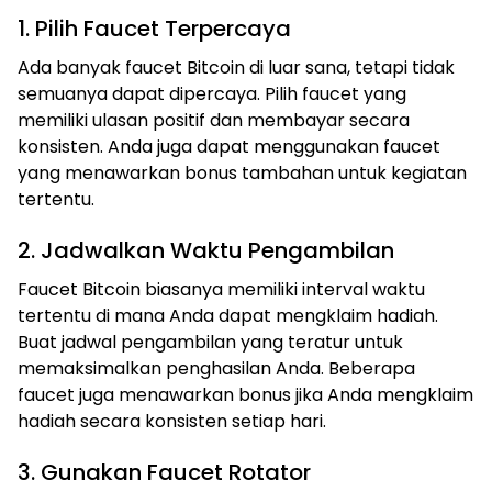
1. Pilih Faucet Terpercaya
Ada banyak faucet Bitcoin di luar sana, tetapi tidak
semuanya dapat dipercaya. Pilih faucet yang
memiliki ulasan positif dan membayar secara
konsisten. Anda juga dapat menggunakan faucet
yang menawarkan bonus tambahan untuk kegiatan
tertentu.
2. Jadwalkan Waktu Pengambilan
Faucet Bitcoin biasanya memiliki interval waktu
tertentu di mana Anda dapat mengklaim hadiah.
Buat jadwal pengambilan yang teratur untuk
memaksimalkan penghasilan Anda. Beberapa
faucet juga menawarkan bonus jika Anda mengklaim
hadiah secara konsisten setiap hari.
3. Gunakan Faucet Rotator