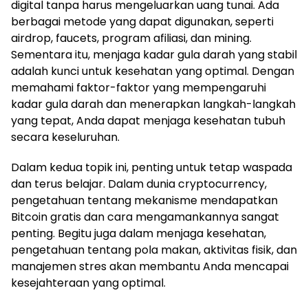
digital tanpa harus mengeluarkan uang tunai. Ada
berbagai metode yang dapat digunakan, seperti
airdrop, faucets, program afiliasi, dan mining.
Sementara itu, menjaga kadar gula darah yang stabil
adalah kunci untuk kesehatan yang optimal. Dengan
memahami faktor-faktor yang mempengaruhi
kadar gula darah dan menerapkan langkah-langkah
yang tepat, Anda dapat menjaga kesehatan tubuh
secara keseluruhan.
Dalam kedua topik ini, penting untuk tetap waspada
dan terus belajar. Dalam dunia cryptocurrency,
pengetahuan tentang mekanisme mendapatkan
Bitcoin gratis dan cara mengamankannya sangat
penting. Begitu juga dalam menjaga kesehatan,
pengetahuan tentang pola makan, aktivitas fisik, dan
manajemen stres akan membantu Anda mencapai
kesejahteraan yang optimal.