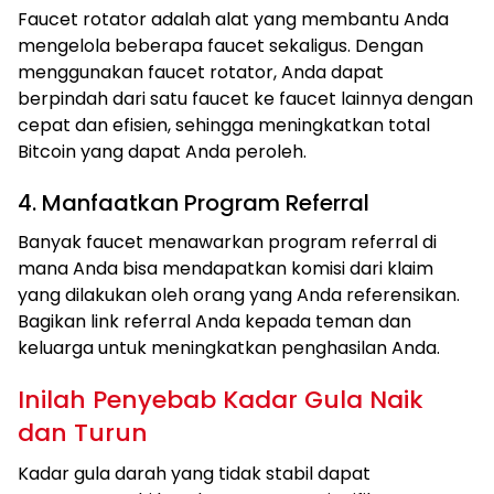
Faucet rotator adalah alat yang membantu Anda
mengelola beberapa faucet sekaligus. Dengan
menggunakan faucet rotator, Anda dapat
berpindah dari satu faucet ke faucet lainnya dengan
cepat dan efisien, sehingga meningkatkan total
Bitcoin yang dapat Anda peroleh.
4. Manfaatkan Program Referral
Banyak faucet menawarkan program referral di
mana Anda bisa mendapatkan komisi dari klaim
yang dilakukan oleh orang yang Anda referensikan.
Bagikan link referral Anda kepada teman dan
keluarga untuk meningkatkan penghasilan Anda.
Inilah Penyebab Kadar Gula Naik
dan Turun
Kadar gula darah yang tidak stabil dapat