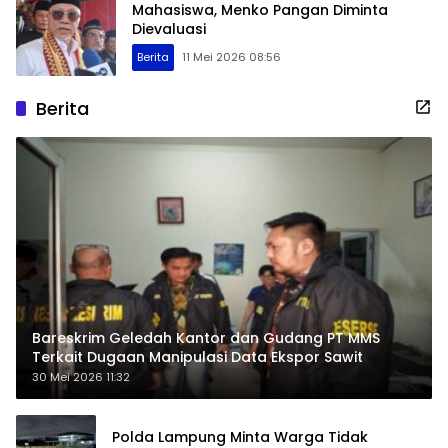
Mahasiswa, Menko Pangan Diminta
Dievaluasi
Berita
11 Mei 2026 08:56
Berita
Bareskrim Geledah Kantor dan Gudang PT MMS
Terkait Dugaan Manipulasi Data Ekspor Sawit
30 Mei 2026 11:32
Polda Lampung Minta Warga Tidak