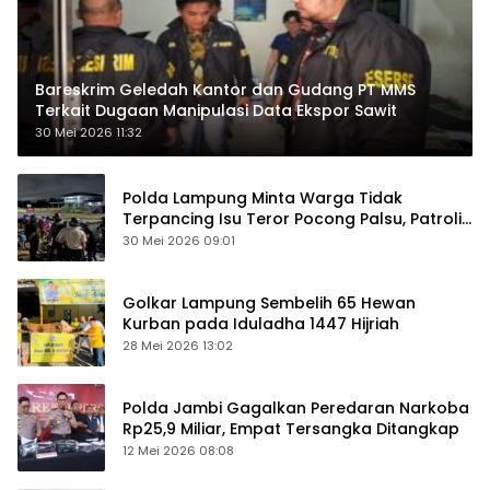
Bareskrim Geledah Kantor dan Gudang PT MMS
Terkait Dugaan Manipulasi Data Ekspor Sawit
30 Mei 2026 11:32
Polda Lampung Minta Warga Tidak
Terpancing Isu Teror Pocong Palsu, Patroli
Keamanan Ditingkatkan
30 Mei 2026 09:01
Golkar Lampung Sembelih 65 Hewan
Kurban pada Iduladha 1447 Hijriah
28 Mei 2026 13:02
Polda Jambi Gagalkan Peredaran Narkoba
Rp25,9 Miliar, Empat Tersangka Ditangkap
12 Mei 2026 08:08