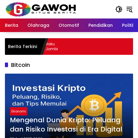
Langsung
ke
konten
Berita
Olahraga
Otomotif
Pendidikan
Politik
ewu Kota Tangkap Pelaku
Berita Terkini
l, Sempat Kabur ke Jambi
Bitcoin
Ekonomi
Mengenal Dunia Kripto: Peluang
dan Risiko Investasi di Era Digital