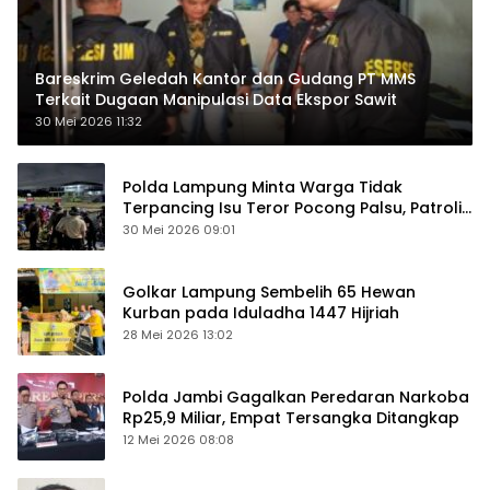
Bareskrim Geledah Kantor dan Gudang PT MMS
Terkait Dugaan Manipulasi Data Ekspor Sawit
30 Mei 2026 11:32
Polda Lampung Minta Warga Tidak
Terpancing Isu Teror Pocong Palsu, Patroli
Keamanan Ditingkatkan
30 Mei 2026 09:01
Golkar Lampung Sembelih 65 Hewan
Kurban pada Iduladha 1447 Hijriah
28 Mei 2026 13:02
Polda Jambi Gagalkan Peredaran Narkoba
Rp25,9 Miliar, Empat Tersangka Ditangkap
12 Mei 2026 08:08