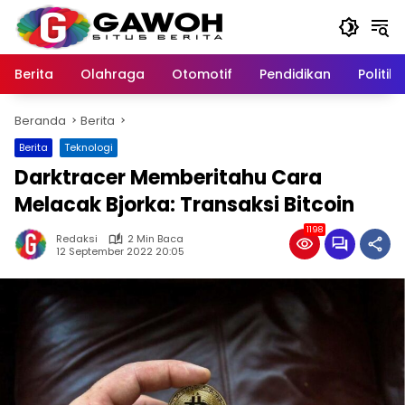
Langsung
ke
konten
Berita
Olahraga
Otomotif
Pendidikan
Politik
Beranda
Berita
Berita
Teknologi
Darktracer Memberitahu Cara
Melacak Bjorka: Transaksi Bitcoin
1198
Redaksi
2 Min Baca
12 September 2022 20:05