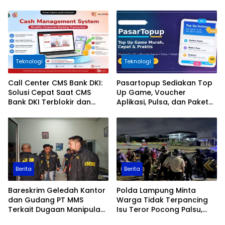
Teknologi
Teknologi
Call Center CMS Bank DKI:
Pasartopup Sediakan Top
Solusi Cepat Saat CMS
Up Game, Voucher
Bank DKI Terblokir dan
Aplikasi, Pulsa, dan Paket
Tidak Bisa Login
Data
Berita
Berita
Bareskrim Geledah Kantor
Polda Lampung Minta
dan Gudang PT MMS
Warga Tidak Terpancing
Terkait Dugaan Manipulasi
Isu Teror Pocong Palsu,
Data Ekspor Sawit
Patroli Keamanan