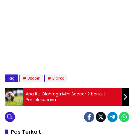
Tag:
Bitcoin
Bjorka
Apa Itu Olahraga Mini Soccer ? berikut
Penjelasannya
Pos Terkait