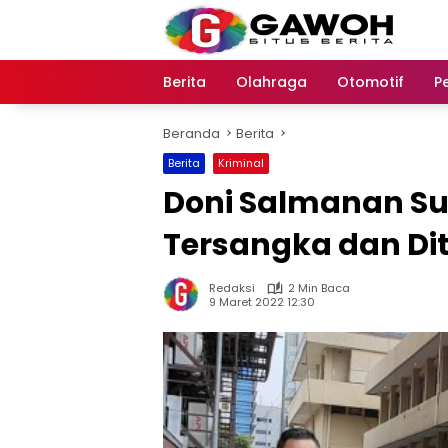
Langsung
ke
konten
Berita
Olahraga
Otomotif
P
Beranda
Berita
Berita
Kriminal
Doni Salmanan Su
Tersangka dan Di
Redaksi
2 Min Baca
9 Maret 2022 12:30