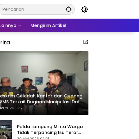
Lainnya
Mengirim Artikel
rita
eskrim Geledah Kantor dan Gudang
MMS Terkait Dugaan Manipulasi Data
por Sawit
ei 2026 11:32
Polda Lampung Minta Warga
Tidak Terpancing Isu Teror
Pocong Palsu, Patroli
30 Mei 2026 09:01