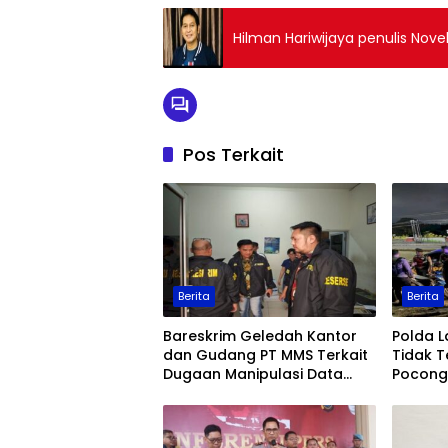
Hilman Hariwijaya penulis Nov
Pos Terkait
Berita
Berita
Bareskrim Geledah Kantor
Polda 
dan Gudang PT MMS Terkait
Tidak T
Dugaan Manipulasi Data
Pocong 
Ekspor Sawit
Keaman