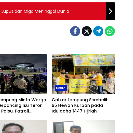
el Lupus dan Olga Meninggal Dunia
Berita
Lampung Minta Warga
Golkar Lampung Sembelih
erpancing Isu Teror
65 Hewan Kurban pada
Palsu, Patroli
Iduladha 1447 Hijriah
an Ditingkatkan