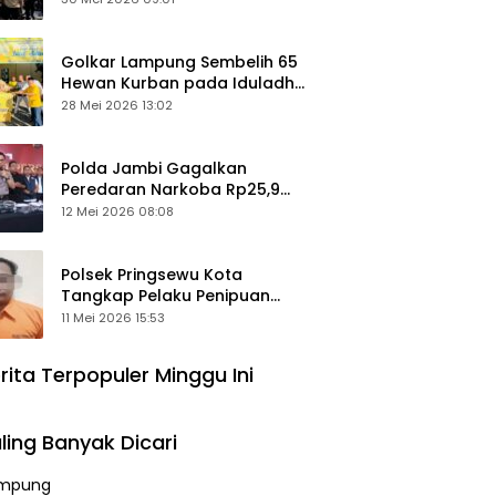
Keamanan Ditingkatkan
Golkar Lampung Sembelih 65
Hewan Kurban pada Iduladha
1447 Hijriah
28 Mei 2026 13:02
Polda Jambi Gagalkan
Peredaran Narkoba Rp25,9
Miliar, Empat Tersangka
12 Mei 2026 08:08
Ditangkap
Polsek Pringsewu Kota
Tangkap Pelaku Penipuan
Mobil, Sempat Kabur ke Jambi
11 Mei 2026 15:53
rita Terpopuler Minggu Ini
ling Banyak Dicari
mpung