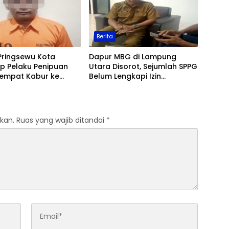
Berita
Pringsewu Kota
Dapur MBG di Lampung
p Pelaku Penipuan
Utara Disorot, Sejumlah SPPG
Sempat Kabur ke
Belum Lengkapi Izin
Operasional
kan.
Ruas yang wajib ditandai
*