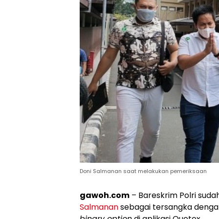
Doni Salmanan saat melakukan pemeriksaan
gawoh.com
– Bareskrim Polri su
Salmanan
sebagai tersangka denga
binary option
di aplikasi Quotex.