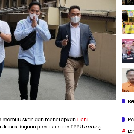
Be
Pa
dah memutuskan dan menetapkan
Doni
n kasus dugaan penipuan dan TPPU
trading
La