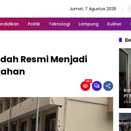
Jumat, 7 Agustus 2026
endidikan
Politik
Teknologi
Lampung
Kuliner
Be
dah Resmi Menjadi
tahan
1884
Bar
PT 
Eks
30 M