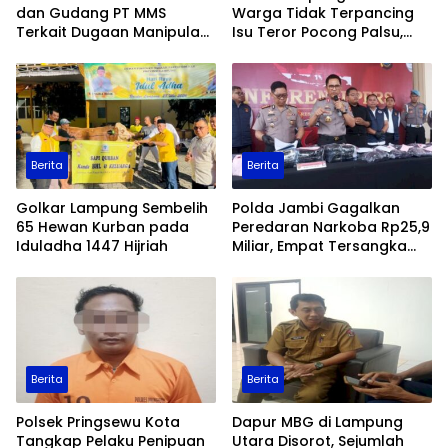
dan Gudang PT MMS
Warga Tidak Terpancing
Terkait Dugaan Manipulasi
Isu Teror Pocong Palsu,
Data Ekspor Sawit
Patroli Keamanan
Ditingkatkan
Berita
Berita
Golkar Lampung Sembelih
Polda Jambi Gagalkan
65 Hewan Kurban pada
Peredaran Narkoba Rp25,9
Iduladha 1447 Hijriah
Miliar, Empat Tersangka
Ditangkap
Berita
Berita
Polsek Pringsewu Kota
Dapur MBG di Lampung
Tangkap Pelaku Penipuan
Utara Disorot, Sejumlah