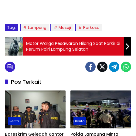
Tag:
Lampung
Mesuji
Perkosa
Motor Warga Pesawaran Hilang Saat Parkir di
Perum Polri Lampung Selatan
Pos Terkait
Berita
Berita
Bareskrim Geledah Kantor
Polda Lampung Minta