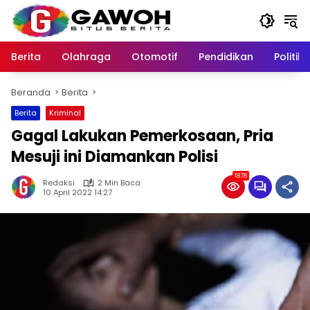
Langsung
ke
konten
Berita
Olahraga
Otomotif
Pendidikan
Politik
Beranda
Berita
Berita
Kriminal
Gagal Lakukan Pemerkosaan, Pria
Mesuji ini Diamankan Polisi
1878
Redaksi
2 Min Baca
10 April 2022 14:27