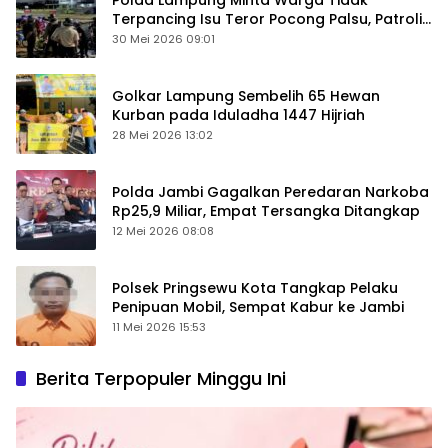
Polda Lampung Minta Warga Tidak
Terpancing Isu Teror Pocong Palsu, Patroli
Keamanan Ditingkatkan
30 Mei 2026 09:01
Golkar Lampung Sembelih 65 Hewan
Kurban pada Iduladha 1447 Hijriah
28 Mei 2026 13:02
Polda Jambi Gagalkan Peredaran Narkoba
Rp25,9 Miliar, Empat Tersangka Ditangkap
12 Mei 2026 08:08
Polsek Pringsewu Kota Tangkap Pelaku
Penipuan Mobil, Sempat Kabur ke Jambi
11 Mei 2026 15:53
Berita Terpopuler Minggu Ini