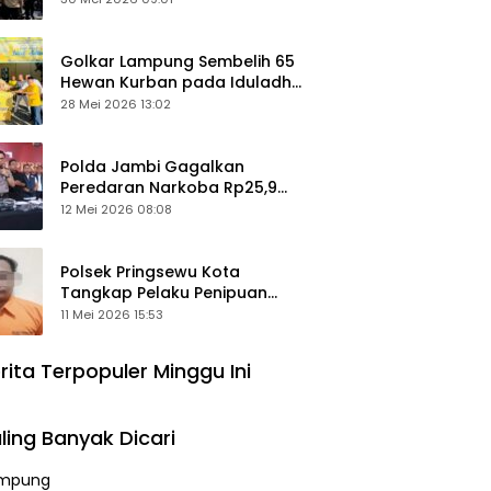
Keamanan Ditingkatkan
Golkar Lampung Sembelih 65
Hewan Kurban pada Iduladha
1447 Hijriah
28 Mei 2026 13:02
Polda Jambi Gagalkan
Peredaran Narkoba Rp25,9
Miliar, Empat Tersangka
12 Mei 2026 08:08
Ditangkap
Polsek Pringsewu Kota
Tangkap Pelaku Penipuan
Mobil, Sempat Kabur ke Jambi
11 Mei 2026 15:53
rita Terpopuler Minggu Ini
ling Banyak Dicari
mpung