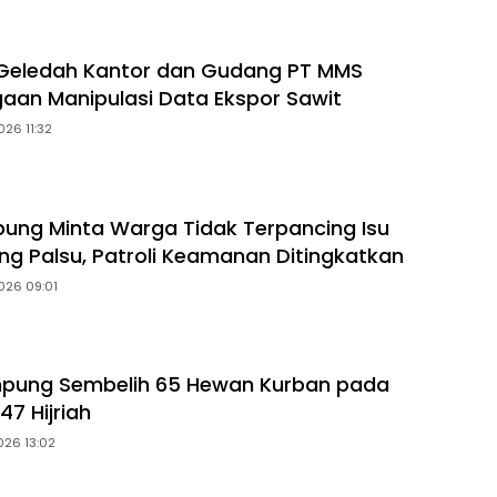
 Geledah Kantor dan Gudang PT MMS
gaan Manipulasi Data Ekspor Sawit
026 11:32
ung Minta Warga Tidak Terpancing Isu
ng Palsu, Patroli Keamanan Ditingkatkan
026 09:01
mpung Sembelih 65 Hewan Kurban pada
47 Hijriah
026 13:02