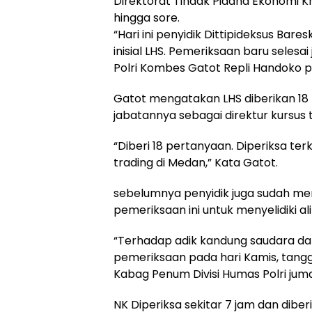
Direktorat Tindak Pidana Ekonomi Khus
hingga sore.
“Hari ini penyidik Dittipideksus Ba
inisial LHS. Pemeriksaan baru selesa
Polri Kombes Gatot Repli Handoko p
Gatot mengatakan LHS diberikan 18 
jabatannya sebagai direktur kursus 
“Diberi 18 pertanyaan. Diperiksa te
trading di Medan,” Kata Gatot.
sebelumnya penyidik juga sudah meme
pemeriksaan ini untuk menyelidiki al
“Terhadap adik kandung saudara dar
pemeriksaan pada hari Kamis, tangg
Kabag Penum Divisi Humas Polri juma
NK Diperiksa sekitar 7 jam dan diber