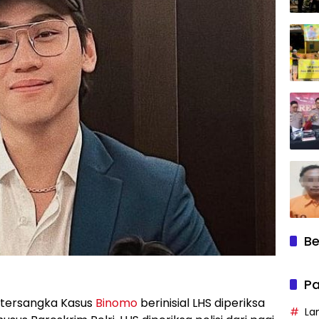
Be
Pa
tersangka Kasus
Binomo
berinisial LHS diperiksa
La