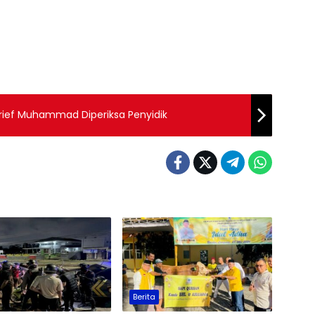
 Arief Muhammad Diperiksa Penyidik
Berita