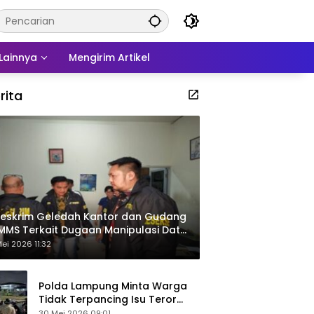
Lainnya
Mengirim Artikel
rita
eskrim Geledah Kantor dan Gudang
MMS Terkait Dugaan Manipulasi Data
por Sawit
ei 2026 11:32
Polda Lampung Minta Warga
Tidak Terpancing Isu Teror
Pocong Palsu, Patroli
30 Mei 2026 09:01