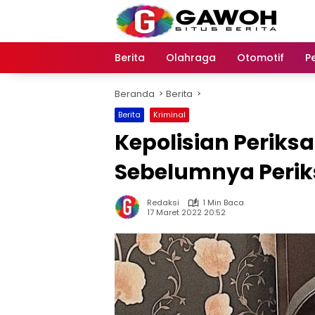
Langsung
ke
konten
Berita
Olahraga
Otomotif
P
Beranda
Berita
Berita
Kriminal
Kepolisian Periks
Sebelumnya Perik
Redaksi
1 Min Baca
17 Maret 2022 20:52