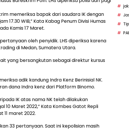
us Bareskrim Polri. LHS diperiksa polisi dari pagi
ja
reskrim memeriksa bapak dari saudara IK dengan
Ja
i jam 17.30 WIB,” Kata Kabag Penum Divisi Humas
Ti
ada Kamis 17 Maret.
PA
pertanyaan oleh penyidik. LHS diperiksa karena
trading di Medan, Sumatera Utara.
rkait yang bersangkutan sebagai direktur kursus
riksa adik kandung Indra Kenz Berinisial NK.
iran dana Indra kenz dari Platform Binomo.
ipada IK atas nama NK telah dilakukan
al 10 Maret 2022,” Kata Kombes Gatot Repli
t 11 maret 2022.
ikan 33 pertanyaan. Saat ini kepolisian masih