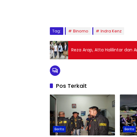
Tag:
Binomo
Indra Kenz
Reza Arap, Atta Halilintar dan
Pos Terkait
Berita
Berita