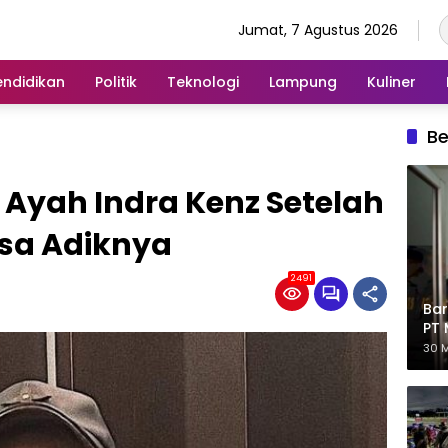
Jumat, 7 Agustus 2026
endidikan
Politik
Teknologi
Lampung
Kuliner
Be
a Ayah Indra Kenz Setelah
sa Adiknya
2491
Bar
PT 
Eks
30 M