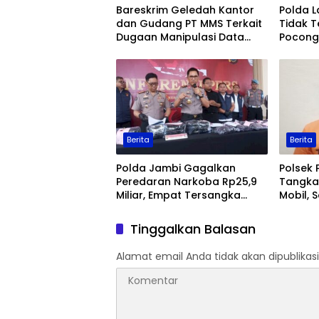
Bareskrim Geledah Kantor
Polda 
dan Gudang PT MMS Terkait
Tidak T
Dugaan Manipulasi Data
Pocong 
Ekspor Sawit
Keaman
Berita
Berita
Polda Jambi Gagalkan
Polsek 
Peredaran Narkoba Rp25,9
Tangka
Miliar, Empat Tersangka
Mobil, 
Ditangkap
Jambi
Tinggalkan Balasan
Alamat email Anda tidak akan dipublikasi