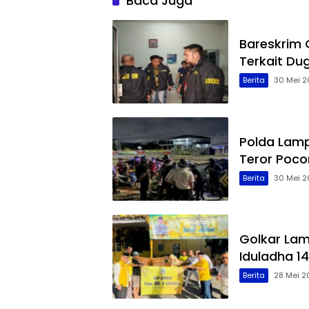
Baca Juga
Bareskrim
Terkait Du
Berita
30 Mei 2
Polda Lamp
Teror Poco
Berita
30 Mei 2
Golkar La
Iduladha 14
Berita
28 Mei 2