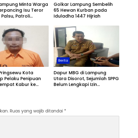
Lampung Minta Warga
Golkar Lampung Sembelih
erpancing Isu Teror
65 Hewan Kurban pada
Palsu, Patroli
Iduladha 1447 Hijriah
an Ditingkatkan
Berita
Pringsewu Kota
Dapur MBG di Lampung
p Pelaku Penipuan
Utara Disorot, Sejumlah SPPG
Sempat Kabur ke
Belum Lengkapi Izin
Operasional
kan.
Ruas yang wajib ditandai
*