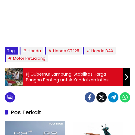
Tag:
Honda
Honda CT 125
Honda DAX
Motor Petualang
Pj Gubernur Lampung: Stabilitas Harga
Pangan Penting untuk Kendalikan Inflasi
Pos Terkait