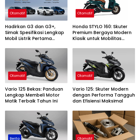
Otomotif
Otomotif
Hadirkan G3 dan G3+,
Honda STYLO 160: Skuter
Simak Spesifikasi Lengkap
Premium Bergaya Modern
Mobil Listrik Pertama
Klasik untuk Mobilitas
Polytron!
Urban
Otomotif
Otomotif
Vario 125 Bekas: Panduan
Vario 125: Skuter Modern
Lengkap Membeli Motor
dengan Performa Tangguh
Matik Terbaik Tahun Ini
dan Efisiensi Maksimal
Berita
Otomotif