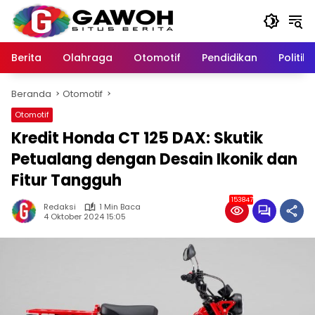
Langsung
ke
konten
Berita
Olahraga
Otomotif
Pendidikan
Politik
Beranda
Otomotif
Otomotif
Kredit Honda CT 125 DAX: Skutik
Petualang dengan Desain Ikonik dan
Fitur Tangguh
153847
Redaksi
1 Min Baca
4 Oktober 2024 15:05