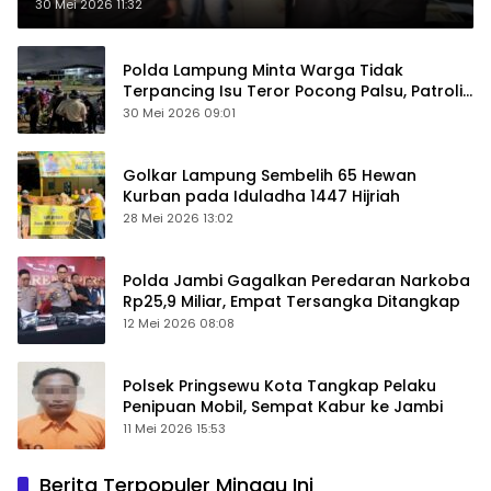
30 Mei 2026 11:32
Polda Lampung Minta Warga Tidak
Terpancing Isu Teror Pocong Palsu, Patroli
Keamanan Ditingkatkan
30 Mei 2026 09:01
Golkar Lampung Sembelih 65 Hewan
Kurban pada Iduladha 1447 Hijriah
28 Mei 2026 13:02
Polda Jambi Gagalkan Peredaran Narkoba
Rp25,9 Miliar, Empat Tersangka Ditangkap
12 Mei 2026 08:08
Polsek Pringsewu Kota Tangkap Pelaku
Penipuan Mobil, Sempat Kabur ke Jambi
11 Mei 2026 15:53
Berita Terpopuler Minggu Ini