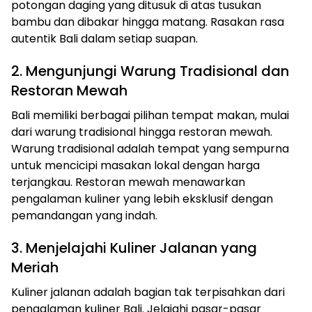
potongan daging yang ditusuk di atas tusukan
bambu dan dibakar hingga matang. Rasakan rasa
autentik Bali dalam setiap suapan.
2. Mengunjungi Warung Tradisional dan
Restoran Mewah
Bali memiliki berbagai pilihan tempat makan, mulai
dari warung tradisional hingga restoran mewah.
Warung tradisional adalah tempat yang sempurna
untuk mencicipi masakan lokal dengan harga
terjangkau. Restoran mewah menawarkan
pengalaman kuliner yang lebih eksklusif dengan
pemandangan yang indah.
3. Menjelajahi Kuliner Jalanan yang
Meriah
Kuliner jalanan adalah bagian tak terpisahkan dari
pengalaman kuliner Bali. Jelajahi pasar-pasar