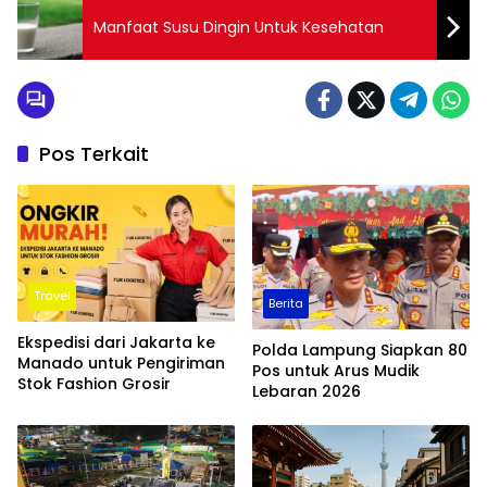
Manfaat Susu Dingin Untuk Kesehatan
Pos Terkait
Travel
Berita
Ekspedisi dari Jakarta ke
Polda Lampung Siapkan 80
Manado untuk Pengiriman
Pos untuk Arus Mudik
Stok Fashion Grosir
Lebaran 2026