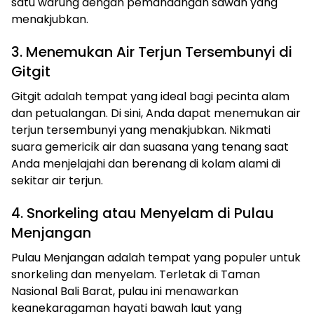
satu warung dengan pemandangan sawah yang
menakjubkan.
3. Menemukan Air Terjun Tersembunyi di
Gitgit
Gitgit adalah tempat yang ideal bagi pecinta alam
dan petualangan. Di sini, Anda dapat menemukan air
terjun tersembunyi yang menakjubkan. Nikmati
suara gemericik air dan suasana yang tenang saat
Anda menjelajahi dan berenang di kolam alami di
sekitar air terjun.
4. Snorkeling atau Menyelam di Pulau
Menjangan
Pulau Menjangan adalah tempat yang populer untuk
snorkeling dan menyelam. Terletak di Taman
Nasional Bali Barat, pulau ini menawarkan
keanekaragaman hayati bawah laut yang