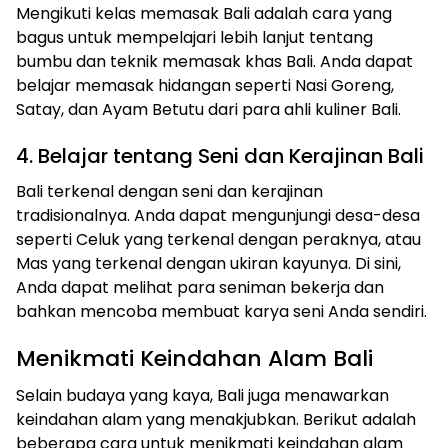
Mengikuti kelas memasak Bali adalah cara yang
bagus untuk mempelajari lebih lanjut tentang
bumbu dan teknik memasak khas Bali. Anda dapat
belajar memasak hidangan seperti Nasi Goreng,
Satay, dan Ayam Betutu dari para ahli kuliner Bali.
4. Belajar tentang Seni dan Kerajinan Bali
Bali terkenal dengan seni dan kerajinan
tradisionalnya. Anda dapat mengunjungi desa-desa
seperti Celuk yang terkenal dengan peraknya, atau
Mas yang terkenal dengan ukiran kayunya. Di sini,
Anda dapat melihat para seniman bekerja dan
bahkan mencoba membuat karya seni Anda sendiri.
Menikmati Keindahan Alam Bali
Selain budaya yang kaya, Bali juga menawarkan
keindahan alam yang menakjubkan. Berikut adalah
beberapa cara untuk menikmati keindahan alam