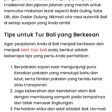
tradisional dan jajanan jalanan yang meriah untuk
mencoba makanan lezat seperti Babi Guling, Sate
Lilit, dan Dadar Gulung. Nikmati cita rasa autentik Bali
di setiap suapan yang Anda ambil.
Tips untuk Tur Bali yang Berkesan
Agar perjalanan Anda di Bali menjadi berkesan dan
menjadi
best tour bali
anda, berikut adalah
beberapa tips yang perlu Anda perhatikan:
Berpakaian sopan saat mengunjungi pura.
Kenakan pakaian yang menutupi bahu dan
lutut, serta hindari pakaian yang terlalu ketat
atau transparan.
Jaga kebersihan dan keindahan alam Bali
dengan membuang sampah pada tempatnya
dan tidak merusak lingkungan.
Perhatikan etika dan adat istiadat Bali. Hormati