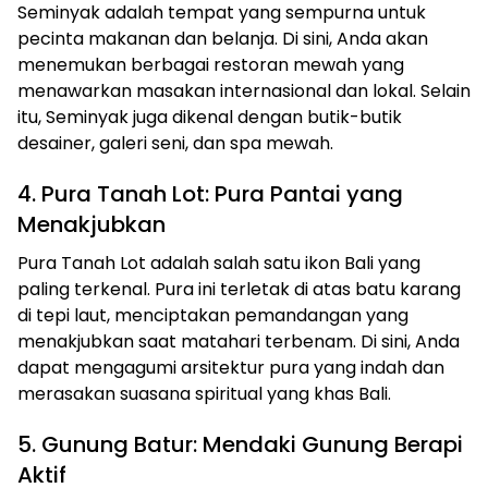
Seminyak adalah tempat yang sempurna untuk
pecinta makanan dan belanja. Di sini, Anda akan
menemukan berbagai restoran mewah yang
menawarkan masakan internasional dan lokal. Selain
itu, Seminyak juga dikenal dengan butik-butik
desainer, galeri seni, dan spa mewah.
4. Pura Tanah Lot: Pura Pantai yang
Menakjubkan
Pura Tanah Lot adalah salah satu ikon Bali yang
paling terkenal. Pura ini terletak di atas batu karang
di tepi laut, menciptakan pemandangan yang
menakjubkan saat matahari terbenam. Di sini, Anda
dapat mengagumi arsitektur pura yang indah dan
merasakan suasana spiritual yang khas Bali.
5. Gunung Batur: Mendaki Gunung Berapi
Aktif