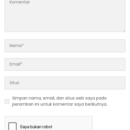
Simpan nama, email, dan situs web saya pada
peramban ini untuk komentar saya berikutnya.