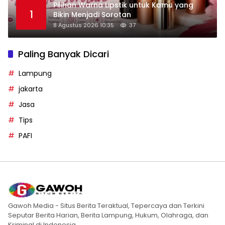
Pilihan Warna Lipstik untuk Kamu yang
1
Bikin Menjadi Sorotan
8 Agustus 2026 10:35
37
Paling Banyak Dicari
Lampung
jakarta
Jasa
Tips
PAFI
Gawoh Media - Situs Berita Teraktual, Tepercaya dan Terkini
Seputar Berita Harian, Berita Lampung, Hukum, Olahraga, dan
Kriminal di Indonesia