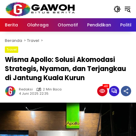
Langsung
ke
konten
Berita
Olahraga
Otomotif
Pendidikan
Politik
Beranda
Travel
Travel
Wisma Apollo: Solusi Akomodasi
Strategis, Nyaman, dan Terjangkau
di Jantung Kuala Kurun
482
Redaksi
2 Min Baca
4 Juni 2025 22:35