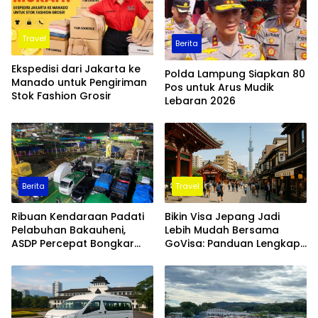
Travel
Berita
Ekspedisi dari Jakarta ke
Polda Lampung Siapkan 80
Manado untuk Pengiriman
Pos untuk Arus Mudik
Stok Fashion Grosir
Lebaran 2026
Berita
Travel
Ribuan Kendaraan Padati
Bikin Visa Jepang Jadi
Pelabuhan Bakauheni,
Lebih Mudah Bersama
ASDP Percepat Bongkar
GoVisa: Panduan Lengkap
Muat
untuk Traveler Indonesia