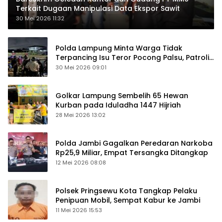
Terkait Dugaan Manipulasi Data Ekspor Sawit
30 Mei 2026 11:32
Polda Lampung Minta Warga Tidak
Terpancing Isu Teror Pocong Palsu, Patroli
Keamanan Ditingkatkan
30 Mei 2026 09:01
Golkar Lampung Sembelih 65 Hewan
Kurban pada Iduladha 1447 Hijriah
28 Mei 2026 13:02
Polda Jambi Gagalkan Peredaran Narkoba
Rp25,9 Miliar, Empat Tersangka Ditangkap
12 Mei 2026 08:08
Polsek Pringsewu Kota Tangkap Pelaku
Penipuan Mobil, Sempat Kabur ke Jambi
11 Mei 2026 15:53