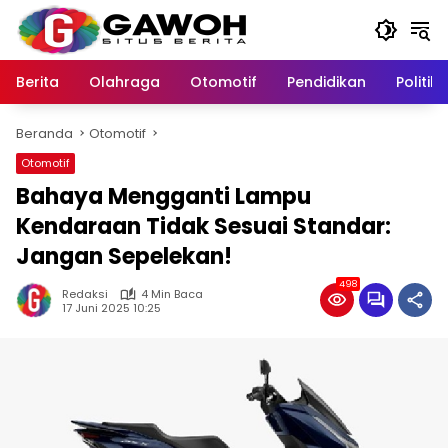
Langsung
ke
konten
Berita
Olahraga
Otomotif
Pendidikan
Politik
Beranda
Otomotif
Otomotif
Bahaya Mengganti Lampu
Kendaraan Tidak Sesuai Standar:
Jangan Sepelekan!
498
Redaksi
4 Min Baca
17 Juni 2025 10:25