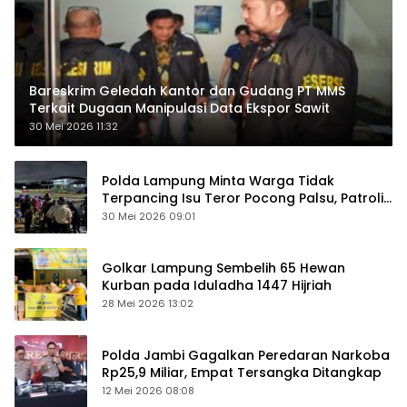
Bareskrim Geledah Kantor dan Gudang PT MMS
Terkait Dugaan Manipulasi Data Ekspor Sawit
30 Mei 2026 11:32
Polda Lampung Minta Warga Tidak
Terpancing Isu Teror Pocong Palsu, Patroli
Keamanan Ditingkatkan
30 Mei 2026 09:01
Golkar Lampung Sembelih 65 Hewan
Kurban pada Iduladha 1447 Hijriah
28 Mei 2026 13:02
Polda Jambi Gagalkan Peredaran Narkoba
Rp25,9 Miliar, Empat Tersangka Ditangkap
12 Mei 2026 08:08