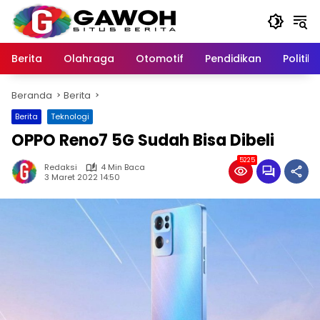
Langsung
ke
konten
Berita
Olahraga
Otomotif
Pendidikan
Politik
Beranda
Berita
Berita
Teknologi
OPPO Reno7 5G Sudah Bisa Dibeli
5225
Redaksi
4 Min Baca
3 Maret 2022 14:50