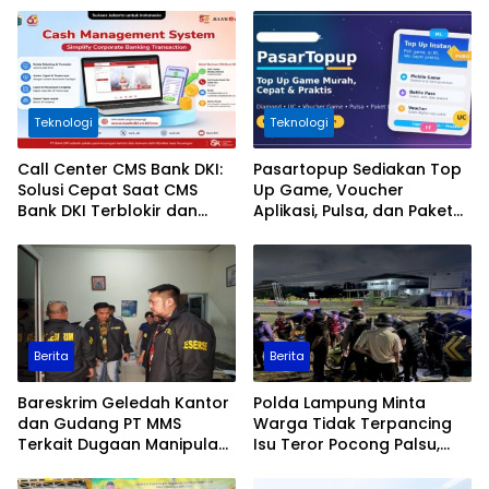
Teknologi
Teknologi
Call Center CMS Bank DKI:
Pasartopup Sediakan Top
Solusi Cepat Saat CMS
Up Game, Voucher
Bank DKI Terblokir dan
Aplikasi, Pulsa, dan Paket
Tidak Bisa Login
Data
Berita
Berita
Bareskrim Geledah Kantor
Polda Lampung Minta
dan Gudang PT MMS
Warga Tidak Terpancing
Terkait Dugaan Manipulasi
Isu Teror Pocong Palsu,
Data Ekspor Sawit
Patroli Keamanan
Ditingkatkan