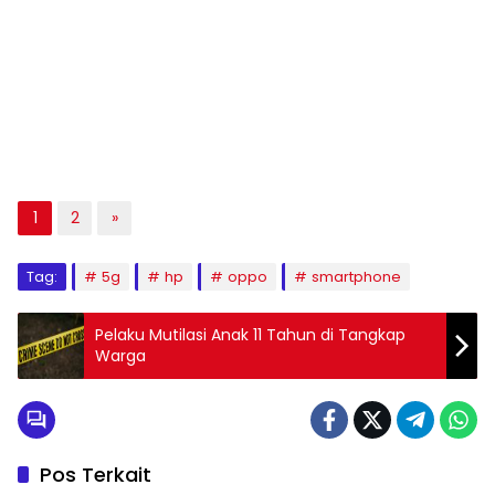
1
2
»
Tag:
5g
hp
oppo
smartphone
Pelaku Mutilasi Anak 11 Tahun di Tangkap
Warga
Pos Terkait