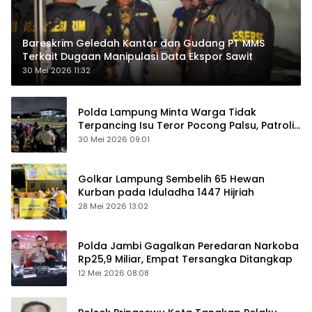
Bareskrim Geledah Kantor dan Gudang PT MMS
Terkait Dugaan Manipulasi Data Ekspor Sawit
30 Mei 2026 11:32
Polda Lampung Minta Warga Tidak
Terpancing Isu Teror Pocong Palsu, Patroli
Keamanan Ditingkatkan
30 Mei 2026 09:01
Golkar Lampung Sembelih 65 Hewan
Kurban pada Iduladha 1447 Hijriah
28 Mei 2026 13:02
Polda Jambi Gagalkan Peredaran Narkoba
Rp25,9 Miliar, Empat Tersangka Ditangkap
12 Mei 2026 08:08