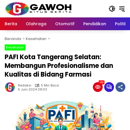
Langsung
ke
konten
Berita
Olahraga
Otomotif
Pendidikan
Politik
Beranda
Kesehatan
Kesehatan
PAFI Kota Tangerang Selatan:
Membangun Profesionalisme dan
Kualitas di Bidang Farmasi
618
Redaksi
5 Min Baca
5 Juni 2024 08:03