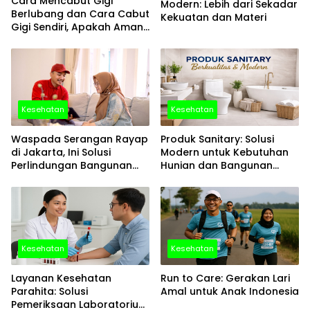
Cara Mencabut Gigi
Modern: Lebih dari Sekadar
Berlubang dan Cara Cabut
Kekuatan dan Materi
Gigi Sendiri, Apakah Aman
Dilakukan?
Kesehatan
Kesehatan
Waspada Serangan Rayap
Produk Sanitary: Solusi
di Jakarta, Ini Solusi
Modern untuk Kebutuhan
Perlindungan Bangunan
Hunian dan Bangunan
yang Tepat
Komersial
Kesehatan
Kesehatan
Layanan Kesehatan
Run to Care: Gerakan Lari
Parahita: Solusi
Amal untuk Anak Indonesia
Pemeriksaan Laboratorium