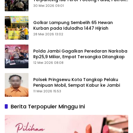
Keamanan Ditingkatkan
30 Mei 2026 09:01
Golkar Lampung Sembelih 65 Hewan
Kurban pada Iduladha 1447 Hijriah
28 Mei 2026 13:02
Polda Jambi Gagalkan Peredaran Narkoba
Rp25,9 Miliar, Empat Tersangka Ditangkap
12 Mei 2026 08:08
Polsek Pringsewu Kota Tangkap Pelaku
Penipuan Mobil, Sempat Kabur ke Jambi
11 Mei 2026 15:53
Berita Terpopuler Minggu Ini