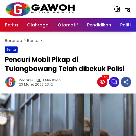
Langsung
ke
konten
Berita
Olahraga
Otomotif
Pendidikan
Politik
Beranda
Berita
Berita
Pencuri Mobil Pikap di
Tulangbawang Telah dibekuk Polisi
899
Redaksi
1 Min Baca
23 Maret 2023 23:12