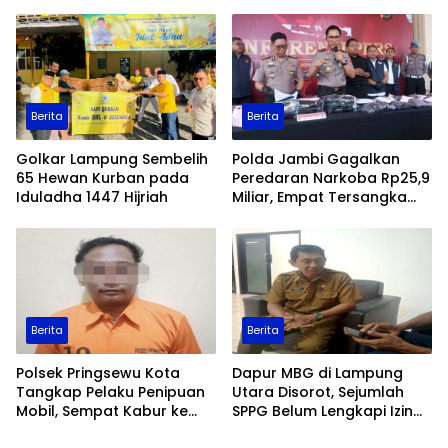
Data Ekspor Sawit
Patroli Keamanan
Ditingkatkan
Berita
Berita
Golkar Lampung Sembelih
Polda Jambi Gagalkan
65 Hewan Kurban pada
Peredaran Narkoba Rp25,9
Iduladha 1447 Hijriah
Miliar, Empat Tersangka
Ditangkap
Berita
Berita
Polsek Pringsewu Kota
Dapur MBG di Lampung
Tangkap Pelaku Penipuan
Utara Disorot, Sejumlah
Mobil, Sempat Kabur ke
SPPG Belum Lengkapi Izin
Jambi
Operasional