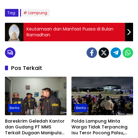
Tag:
Lampung
Keutamaan dan Manfaat Puasa di Bulan
Ramadhan
Pos Terkait
Berita
Berita
Bareskrim Geledah Kantor
Polda Lampung Minta
dan Gudang PT MMS
Warga Tidak Terpancing
Terkait Dugaan Manipulasi
Isu Teror Pocong Palsu,