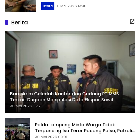
Berita
11 Mei 2026 13:30
Berita
Bareskrim Geledah Kantor dan Gudang PT MMS
Terkait Dugaan Manipulasi Data Ekspor Sawit
30 Mei 2026 11:32
Polda Lampung Minta Warga Tidak
Terpancing Isu Teror Pocong Palsu, Patroli
Keamanan Ditingkatkan
30 Mei 2026 09:01