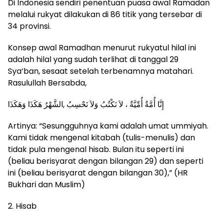
Di Indonesia sendiri penentuan puasa awal Ramadan
melalui rukyat dilakukan di 86 titik yang tersebar di
34 provinsi.
Konsep awal Ramadhan menurut rukyatul hilal ini
adalah hilal yang sudah terlihat di tanggal 29
Sya’ban, sesaat setelah terbenamnya matahari.
Rasulullah Bersabda,
إِنَّا أُمَّةٌ أُمِّيَّةٌ ، لاَ نَكْتُبُ وَلاَ نَحْسِبُ ,الشَّهْرُ هَكَذَا وَهَكَذَا
Artinya: “Sesungguhnya kami adalah umat ummiyah.
Kami tidak mengenal kitabah (tulis-menulis) dan
tidak pula mengenal hisab. Bulan itu seperti ini
(beliau berisyarat dengan bilangan 29) dan seperti
ini (beliau berisyarat dengan bilangan 30),” (HR
Bukhari dan Muslim)
2. Hisab