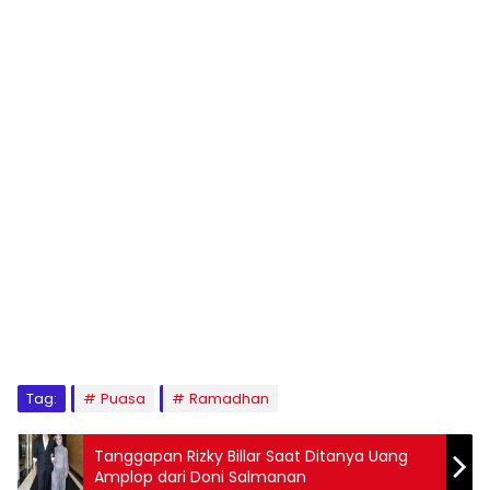
Tag:
Puasa
Ramadhan
Tanggapan Rizky Billar Saat Ditanya Uang
Amplop dari Doni Salmanan