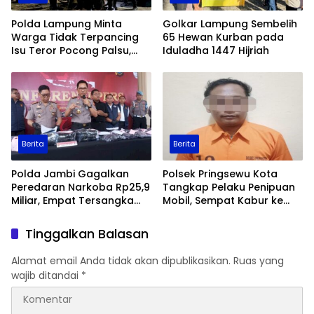
Polda Lampung Minta
Golkar Lampung Sembelih
Warga Tidak Terpancing
65 Hewan Kurban pada
Isu Teror Pocong Palsu,
Iduladha 1447 Hijriah
Patroli Keamanan
Ditingkatkan
Berita
Berita
Polda Jambi Gagalkan
Polsek Pringsewu Kota
Peredaran Narkoba Rp25,9
Tangkap Pelaku Penipuan
Miliar, Empat Tersangka
Mobil, Sempat Kabur ke
Ditangkap
Jambi
Tinggalkan Balasan
Alamat email Anda tidak akan dipublikasikan.
Ruas yang
wajib ditandai
*