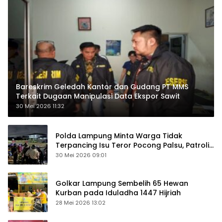
Bareskrim Geledah Kantor dan Gudang PT MMS
Terkait Dugaan Manipulasi Data Ekspor Sawit
30 Mei 2026 11:32
Polda Lampung Minta Warga Tidak
Terpancing Isu Teror Pocong Palsu, Patroli
Keamanan Ditingkatkan
30 Mei 2026 09:01
Golkar Lampung Sembelih 65 Hewan
Kurban pada Iduladha 1447 Hijriah
28 Mei 2026 13:02