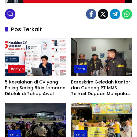
Pos Terkait
Lifestyle
Berita
5 Kesalahan di CV yang
Bareskrim Geledah Kantor
Paling Sering Bikin Lamaran
dan Gudang PT MMS
Ditolak di Tahap Awal
Terkait Dugaan Manipulasi
Data Ekspor Sawit
Berita
Berita