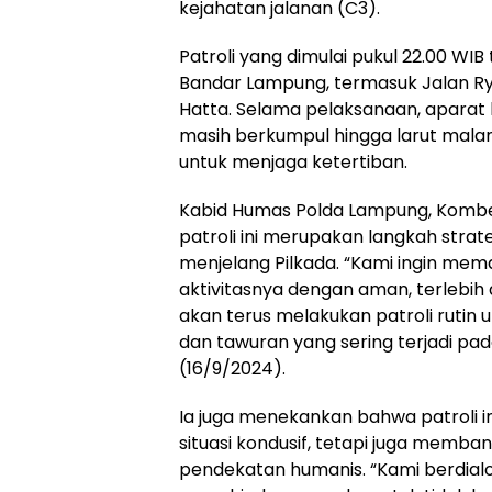
kejahatan jalanan (C3).
Patroli yang dimulai pukul 22.00 WIB
Bandar Lampung, termasuk Jalan Rya
Hatta. Selama pelaksanaan, apara
masih berkumpul hingga larut ma
untuk menjaga ketertiban.
Kabid Humas Polda Lampung, Kombes
patroli ini merupakan langkah stra
menjelang Pilkada. “Kami ingin me
aktivitasnya dengan aman, terlebih
akan terus melakukan patroli rutin
dan tawuran yang sering terjadi pa
(16/9/2024).
Ia juga menekankan bahwa patroli i
situasi kondusif, tetapi juga memb
pendekatan humanis. “Kami berdialo