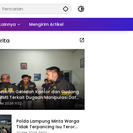
Lainnya
Mengirim Artikel
rita
eskrim Geledah Kantor dan Gudang
MMS Terkait Dugaan Manipulasi Data
por Sawit
ei 2026 11:32
Polda Lampung Minta Warga
Tidak Terpancing Isu Teror
Pocong Palsu, Patroli
30 Mei 2026 09:01