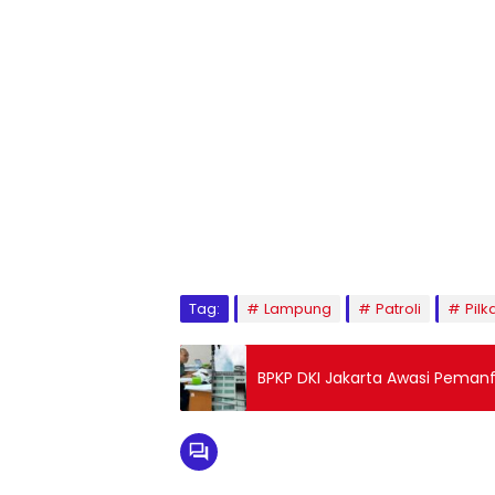
Tag:
Lampung
Patroli
Pil
BPKP DKI Jakarta Awasi Pemanf