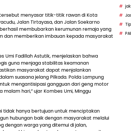
ja
 tersebut menyasar titik-titik rawan di Kota
Ja
cudu, Jalan Tirtayasa, dan Jalan Soekarno
Ti
t berhasil membubarkan kerumunan remaja yang
PA
lam dan memberikan imbauan kepada masyarakat
 Umi Fadillah Astutik, menjelaskan bahwa
tegis guna menjaga stabilitas keamanan
mastikan masyarakat dapat menjalankan
 dalam suasana jelang Pilkada. Polda Lampung
 untuk mengantisipasi gangguan dari geng motor
da malam hari,” ujar Kombes Umi, Minggu
ni tidak hanya bertujuan untuk menciptakan
angun hubungan baik dengan masyarakat melalui
g dengan warga yang ditemui di jalan,