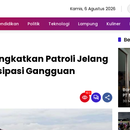
Kamis, 6 Agustus 2026
endidikan
Politik
Teknologi
Lampung
Kuliner
Be
ngkatkan Patroli Jelang
isipasi Gangguan
Bar
823
PT 
Eks
30 M