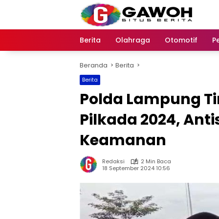
Langsung
ke
konten
Berita
Olahraga
Otomotif
P
Beranda
Berita
Berita
Polda Lampung Ti
Pilkada 2024, Ant
Keamanan
Redaksi
2 Min Baca
18 September 2024 10:56