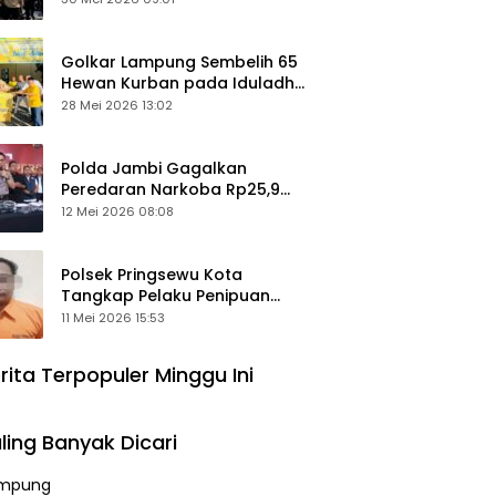
Keamanan Ditingkatkan
Golkar Lampung Sembelih 65
Hewan Kurban pada Iduladha
1447 Hijriah
28 Mei 2026 13:02
Polda Jambi Gagalkan
Peredaran Narkoba Rp25,9
Miliar, Empat Tersangka
12 Mei 2026 08:08
Ditangkap
Polsek Pringsewu Kota
Tangkap Pelaku Penipuan
Mobil, Sempat Kabur ke Jambi
11 Mei 2026 15:53
rita Terpopuler Minggu Ini
ling Banyak Dicari
mpung