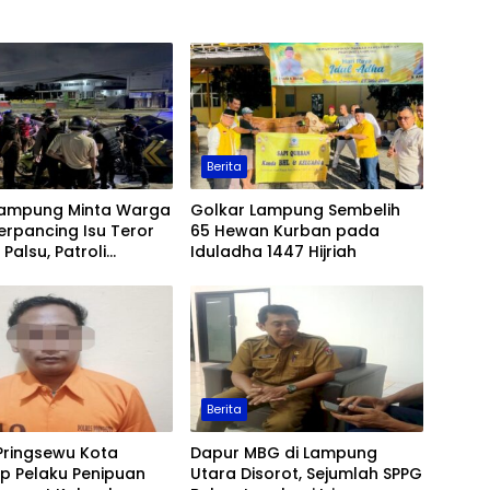
Berita
Lampung Minta Warga
Golkar Lampung Sembelih
erpancing Isu Teror
65 Hewan Kurban pada
Palsu, Patroli
Iduladha 1447 Hijriah
an Ditingkatkan
Berita
Pringsewu Kota
Dapur MBG di Lampung
p Pelaku Penipuan
Utara Disorot, Sejumlah SPPG