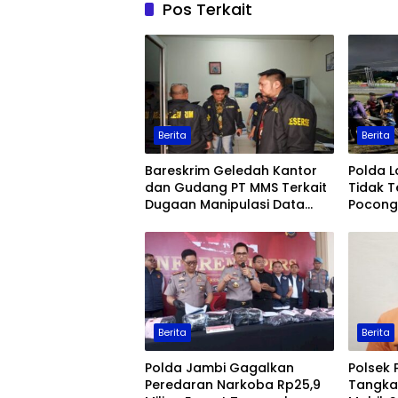
Pos Terkait
Berita
Berita
Bareskrim Geledah Kantor
Polda 
dan Gudang PT MMS Terkait
Tidak T
Dugaan Manipulasi Data
Pocong 
Ekspor Sawit
Keaman
Berita
Berita
Polda Jambi Gagalkan
Polsek 
Peredaran Narkoba Rp25,9
Tangka