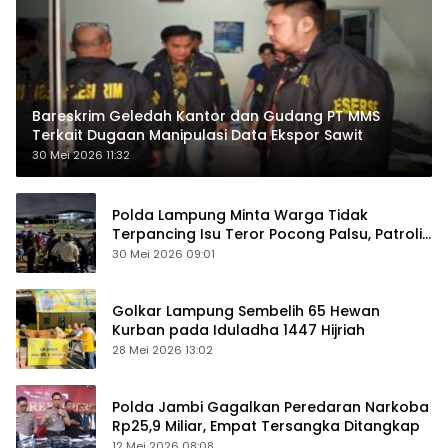
Bareskrim Geledah Kantor dan Gudang PT MMS
Terkait Dugaan Manipulasi Data Ekspor Sawit
30 Mei 2026 11:32
Polda Lampung Minta Warga Tidak
Terpancing Isu Teror Pocong Palsu, Patroli
Keamanan Ditingkatkan
30 Mei 2026 09:01
Golkar Lampung Sembelih 65 Hewan
Kurban pada Iduladha 1447 Hijriah
28 Mei 2026 13:02
Polda Jambi Gagalkan Peredaran Narkoba
Rp25,9 Miliar, Empat Tersangka Ditangkap
12 Mei 2026 08:08