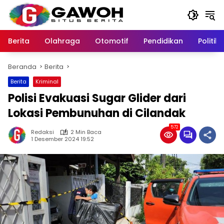
Langsung
ke
konten
Berita
Olahraga
Otomotif
Pendidikan
Politik
Beranda
Berita
Berita
Kriminal
Polisi Evakuasi Sugar Glider dari
Lokasi Pembunuhan di Cilandak
572
Redaksi
2 Min Baca
1 Desember 2024 19:52