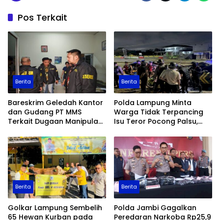
Pos Terkait
Berita
Berita
Bareskrim Geledah Kantor
Polda Lampung Minta
dan Gudang PT MMS
Warga Tidak Terpancing
Terkait Dugaan Manipulasi
Isu Teror Pocong Palsu,
Data Ekspor Sawit
Patroli Keamanan
Ditingkatkan
Berita
Berita
Golkar Lampung Sembelih
Polda Jambi Gagalkan
65 Hewan Kurban pada
Peredaran Narkoba Rp25,9