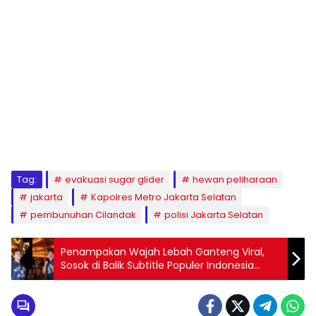
Tag:
evakuasi sugar glider
hewan peliharaan
jakarta
Kapolres Metro Jakarta Selatan
pembunuhan Cilandak
polisi Jakarta Selatan
Penampakan Wajah Lebah Ganteng Viral,
Sosok di Balik Subtitle Populer Indonesia
Terungkap