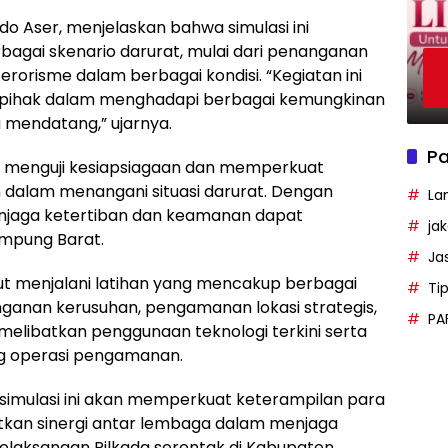
o Aser, menjelaskan bahwa simulasi ini
bagai skenario darurat, mulai dari penanganan
orisme dalam berbagai kondisi. “Kegiatan ini
 pihak dalam menghadapi berbagai kemungkinan
a mendatang,” ujarnya.
Pa
ntuk menguji kesiapsiagaan dan memperkuat
 dalam menangani situasi darurat. Dengan
La
njaga ketertiban dan keamanan dapat
ja
ampung Barat.
Ja
ut menjalani latihan yang mencakup berbagai
Ti
nganan kerusuhan, pengamanan lokasi strategis,
PA
a melibatkan penggunaan teknologi terkini serta
g operasi pengamanan.
simulasi ini akan memperkuat keterampilan para
kan sinergi antar lembaga dalam menjaga
laksanaan Pilkada serentak di Kabupaten