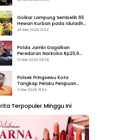
Keamanan Ditingkatkan
Golkar Lampung Sembelih 65
Hewan Kurban pada Iduladha
1447 Hijriah
28 Mei 2026 13:02
Polda Jambi Gagalkan
Peredaran Narkoba Rp25,9
Miliar, Empat Tersangka
12 Mei 2026 08:08
Ditangkap
Polsek Pringsewu Kota
Tangkap Pelaku Penipuan
Mobil, Sempat Kabur ke Jambi
11 Mei 2026 15:53
rita Terpopuler Minggu Ini