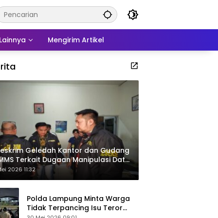
Lainnya
Mengirim Artikel
rita
eskrim Geledah Kantor dan Gudang
MMS Terkait Dugaan Manipulasi Data
por Sawit
ei 2026 11:32
Polda Lampung Minta Warga
Tidak Terpancing Isu Teror
Pocong Palsu, Patroli
30 Mei 2026 09:01