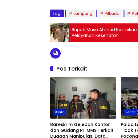
Tag:
Lampung
Pilkada
Po
Bupati Musa Ahmad Resmikan I
Pelayanan Kesehatan
Pos Terkait
Berita
Berita
Bareskrim Geledah Kantor
Polda 
dan Gudang PT MMS Terkait
Tidak T
Dugaan Manipulasi Data
Pocong 