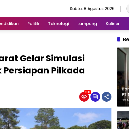
Sabtu, 8 Agustus 2026
endidikan
Politik
Teknologi
Lampung
Kuliner
Be
rat Gelar Simulasi
 Persiapan Pilkada
Bar
588
PT 
Eks
30 M