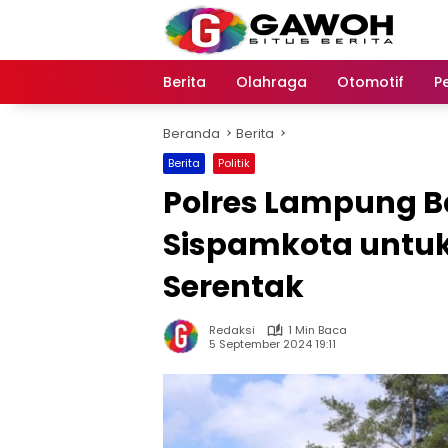
Langsung
ke
konten
Berita
Olahraga
Otomotif
P
Beranda
Berita
Berita
Politik
Polres Lampung Ba
Sispamkota untuk
Serentak
Redaksi
1 Min Baca
5 September 2024 19:11