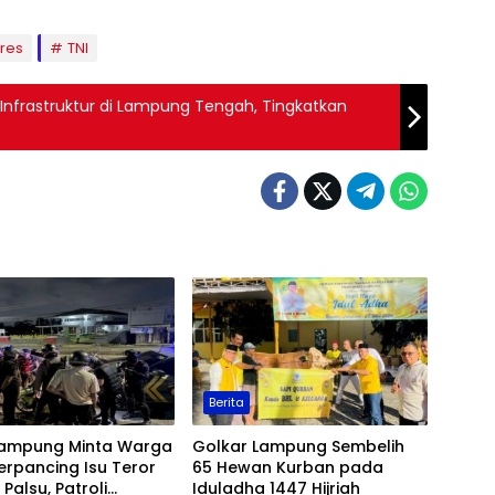
lres
TNI
nfrastruktur di Lampung Tengah, Tingkatkan
Berita
Lampung Minta Warga
Golkar Lampung Sembelih
erpancing Isu Teror
65 Hewan Kurban pada
Palsu, Patroli
Iduladha 1447 Hijriah