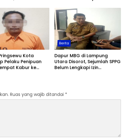
an Ditingkatkan
Berita
Pringsewu Kota
Dapur MBG di Lampung
p Pelaku Penipuan
Utara Disorot, Sejumlah SPPG
Sempat Kabur ke
Belum Lengkapi Izin
Operasional
kan.
Ruas yang wajib ditandai
*