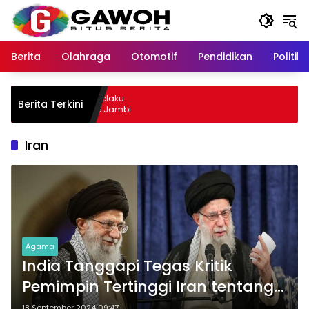
Langsung
ke
konten
Berita
Olahraga
Otomotif
Pendidikan
Politik
wu Kota Tangkap Pelaku
Berita Terkini
, Sempat Kabur ke Jambi
Iran
Agama
India Tanggapi Tegas Kritik
Pemimpin Tertinggi Iran tentang
Perlakuan terhadap Muslim
18 September 2024 09:47