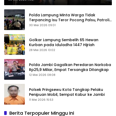
Polda Lampung Minta Warga Tidak
Terpancing Isu Teror Pocong Palsu, Patroli
Keamanan Ditingkatkan
30 Mei 2026 09:01
Golkar Lampung Sembelih 65 Hewan
Kurban pada Iduladha 1447 Hijriah
28 Mei 2026 13:02
Polda Jambi Gagalkan Peredaran Narkoba
Rp25,9 Miliar, Empat Tersangka Ditangkap
12 Mei 2026 08:08
Polsek Pringsewu Kota Tangkap Pelaku
Penipuan Mobil, Sempat Kabur ke Jambi
11 Mei 2026 15:53
Berita Terpopuler Minggu Ini