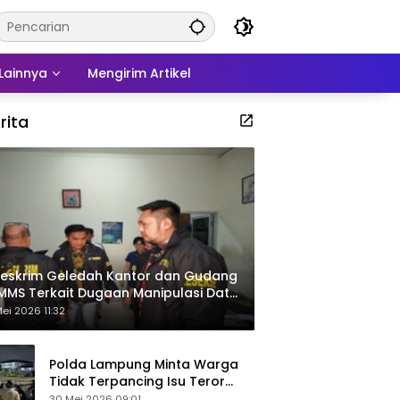
Lainnya
Mengirim Artikel
rita
eskrim Geledah Kantor dan Gudang
MMS Terkait Dugaan Manipulasi Data
por Sawit
ei 2026 11:32
Polda Lampung Minta Warga
Tidak Terpancing Isu Teror
Pocong Palsu, Patroli
30 Mei 2026 09:01