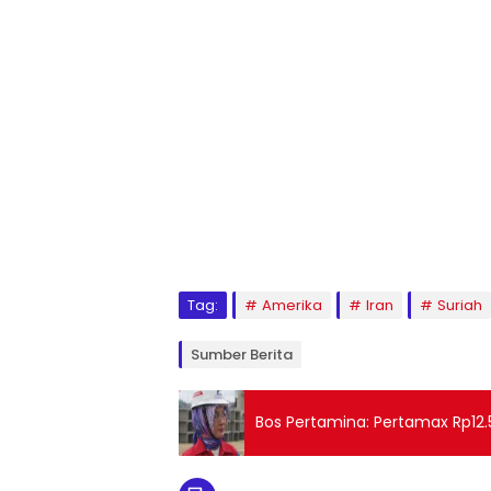
Tag:
Amerika
Iran
Suriah
Sumber Berita
Bos Pertamina: Pertamax Rp12.