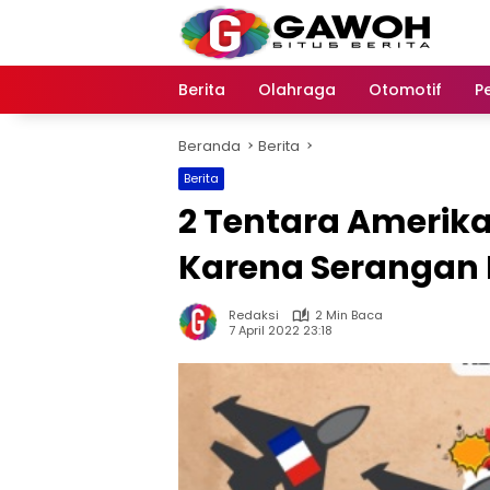
Langsung
ke
konten
Berita
Olahraga
Otomotif
P
Beranda
Berita
Berita
2 Tentara Amerika
Karena Serangan 
Redaksi
2 Min Baca
7 April 2022 23:18