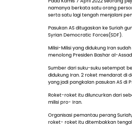
Pada Kamis 7 April 2022 seorang pe
namanya berkata satu orang personel
serta satu lagi tengah menjalani pe
Pasukan AS ditugaskan ke Suriah gu
Syrian Democratic Forces(SDF).
Milisi-Milisi yang didukung Iran sud
menolong Presiden Bashar al-Assad
Sumber dari suku-suku setempat ber
didukung Iran. 2 roket mendarat di
yang jadi pangkalan pasukan AS di Pr
Roket-roket itu diluncurkan dari se
milisi pro- Iran.
Organisasi pemantau perang Suriah,
roket- roket itu ditembakkan tengah