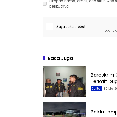
Simpan nama, email, dan situs web 
berikutnya.
Baca Juga
Bareskrim
Terkait Du
Berita
30 Mei 2
Polda Lamp