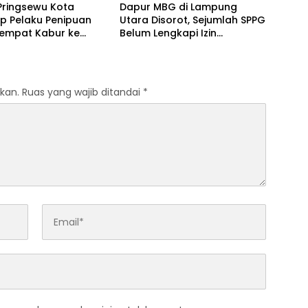
Pringsewu Kota
Dapur MBG di Lampung
p Pelaku Penipuan
Utara Disorot, Sejumlah SPPG
Sempat Kabur ke
Belum Lengkapi Izin
Operasional
kan.
Ruas yang wajib ditandai
*