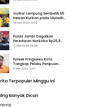
Keamanan Ditingkatkan
Golkar Lampung Sembelih 65
Hewan Kurban pada Iduladha
1447 Hijriah
28 Mei 2026 13:02
Polda Jambi Gagalkan
Peredaran Narkoba Rp25,9
Miliar, Empat Tersangka
12 Mei 2026 08:08
Ditangkap
Polsek Pringsewu Kota
Tangkap Pelaku Penipuan
Mobil, Sempat Kabur ke Jambi
11 Mei 2026 15:53
rita Terpopuler Minggu Ini
ling Banyak Dicari
mpung