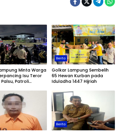
Berita
Lampung Minta Warga
Golkar Lampung Sembelih
erpancing Isu Teror
65 Hewan Kurban pada
Palsu, Patroli
Iduladha 1447 Hijriah
an Ditingkatkan
Berita