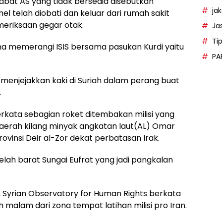
jabat AS yang tidak bersedia disebutkan
ja
 telah diobati dan keluar dari rumah sakit
meriksaan gegar otak.
Ja
Ti
na memerangi ISIS bersama pasukan Kurdi yaitu
PA
ah menjejakkan kaki di Suriah dalam perang buat
.
kata sebagian roket ditembakan milisi yang
 daerah kilang minyak angkatan laut(AL) Omar
ovinsi Deir al-Zor dekat perbatasan Irak.
belah barat Sungai Eufrat yang jadi pangkalan
 Syrian Observatory for Human Rights berkata
 malam dari zona tempat latihan milisi pro Iran.