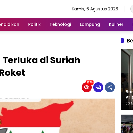
Kamis, 6 Agustus 2026
endidikan
Politik
Teknologi
Lampung
Kuliner
Be
 Terluka di Suriah
Roket
1276
Bar
PT 
Eks
30 M