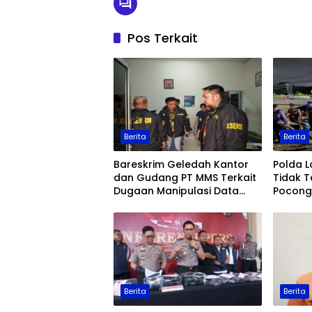
Pos Terkait
Berita
Berita
Bareskrim Geledah Kantor
Polda 
dan Gudang PT MMS Terkait
Tidak T
Dugaan Manipulasi Data
Pocong 
Ekspor Sawit
Keaman
Berita
Berita