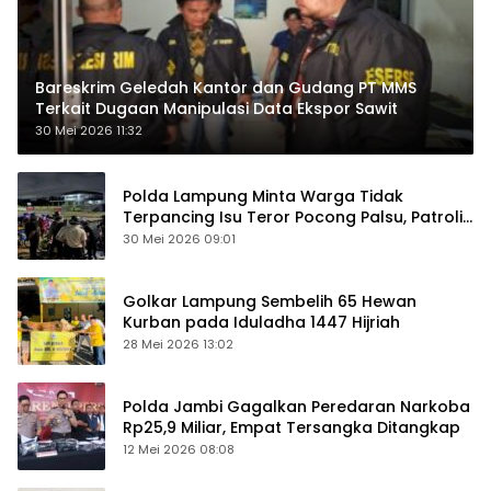
Bareskrim Geledah Kantor dan Gudang PT MMS
Terkait Dugaan Manipulasi Data Ekspor Sawit
30 Mei 2026 11:32
Polda Lampung Minta Warga Tidak
Terpancing Isu Teror Pocong Palsu, Patroli
Keamanan Ditingkatkan
30 Mei 2026 09:01
Golkar Lampung Sembelih 65 Hewan
Kurban pada Iduladha 1447 Hijriah
28 Mei 2026 13:02
Polda Jambi Gagalkan Peredaran Narkoba
Rp25,9 Miliar, Empat Tersangka Ditangkap
12 Mei 2026 08:08