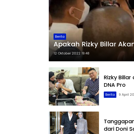
Berita
Apakah Rizky Billar Akan
12 Oktober 2022 19:48
Rizky Billa
DNA Pro
Berita
9 April 2
Tanggapan 
dari Doni 