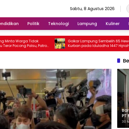
Sabtu, 8 Agustus 2026
endidikan
Politik
Teknologi
Lampung
Kuliner
 Warga Tidak
Golkar Lampung Sembelih 65 Hewan
ocong Palsu, Patroli
Kurban pada Iduladha 1447 Hijriah
kan
Be
Bar
PT 
Eks
30 M