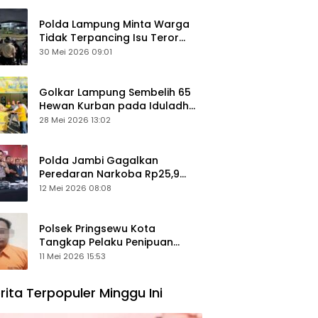
Polda Lampung Minta Warga
Tidak Terpancing Isu Teror
Pocong Palsu, Patroli
30 Mei 2026 09:01
Keamanan Ditingkatkan
Golkar Lampung Sembelih 65
Hewan Kurban pada Iduladha
1447 Hijriah
28 Mei 2026 13:02
Polda Jambi Gagalkan
Peredaran Narkoba Rp25,9
Miliar, Empat Tersangka
12 Mei 2026 08:08
Ditangkap
Polsek Pringsewu Kota
Tangkap Pelaku Penipuan
Mobil, Sempat Kabur ke Jambi
11 Mei 2026 15:53
rita Terpopuler Minggu Ini