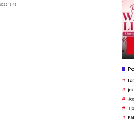
2022 18:45
Pa
La
ja
Ja
Ti
PA