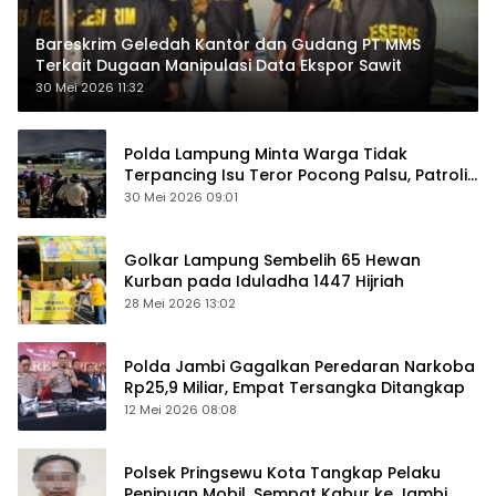
Bareskrim Geledah Kantor dan Gudang PT MMS
Terkait Dugaan Manipulasi Data Ekspor Sawit
30 Mei 2026 11:32
Polda Lampung Minta Warga Tidak
Terpancing Isu Teror Pocong Palsu, Patroli
Keamanan Ditingkatkan
30 Mei 2026 09:01
Golkar Lampung Sembelih 65 Hewan
Kurban pada Iduladha 1447 Hijriah
28 Mei 2026 13:02
Polda Jambi Gagalkan Peredaran Narkoba
Rp25,9 Miliar, Empat Tersangka Ditangkap
12 Mei 2026 08:08
Polsek Pringsewu Kota Tangkap Pelaku
Penipuan Mobil, Sempat Kabur ke Jambi