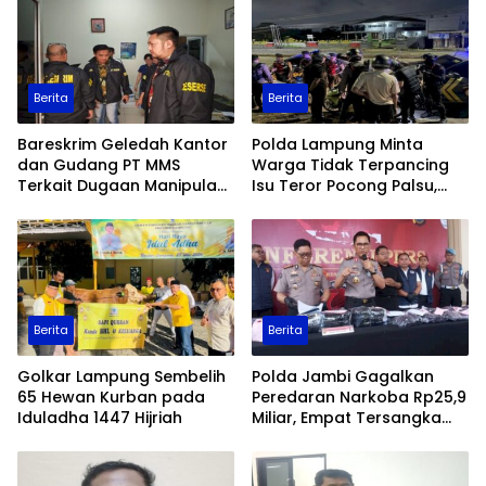
Berita
Berita
Bareskrim Geledah Kantor
Polda Lampung Minta
dan Gudang PT MMS
Warga Tidak Terpancing
Terkait Dugaan Manipulasi
Isu Teror Pocong Palsu,
Data Ekspor Sawit
Patroli Keamanan
Ditingkatkan
Berita
Berita
Golkar Lampung Sembelih
Polda Jambi Gagalkan
65 Hewan Kurban pada
Peredaran Narkoba Rp25,9
Iduladha 1447 Hijriah
Miliar, Empat Tersangka
Ditangkap