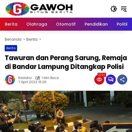
Langsung
ke
konten
Berita
Olahraga
Otomotif
Pendidikan
Politik
Beranda
Berita
Berita
Tawuran dan Perang Sarung, Remaja
di Bandar Lampung Ditangkap Polisi
2293
Redaksi
1 Min Baca
7 April 2022 15:26