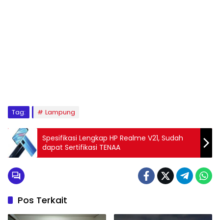
Tag:
Lampung
Spesifikasi Lengkap HP Realme V21, Sudah
dapat Sertifikasi TENAA
Pos Terkait