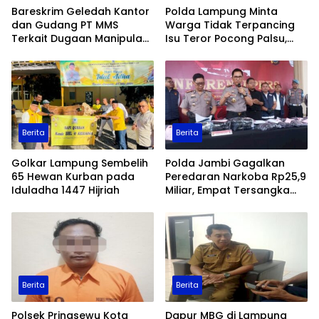
Bareskrim Geledah Kantor
Polda Lampung Minta
dan Gudang PT MMS
Warga Tidak Terpancing
Terkait Dugaan Manipulasi
Isu Teror Pocong Palsu,
Data Ekspor Sawit
Patroli Keamanan
Ditingkatkan
Berita
Berita
Golkar Lampung Sembelih
Polda Jambi Gagalkan
65 Hewan Kurban pada
Peredaran Narkoba Rp25,9
Iduladha 1447 Hijriah
Miliar, Empat Tersangka
Ditangkap
Berita
Berita
Polsek Pringsewu Kota
Dapur MBG di Lampung