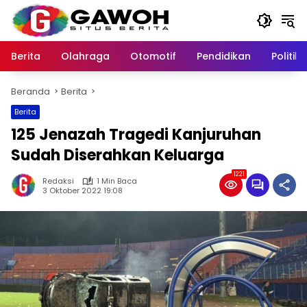
Langsung
ke
konten
Berita
Olahraga
Otomotif
Pendidikan
Politik
Beranda
Berita
Berita
125 Jenazah Tragedi Kanjuruhan
Sudah Diserahkan Keluarga
1221
Redaksi
1 Min Baca
3 Oktober 2022 19:08