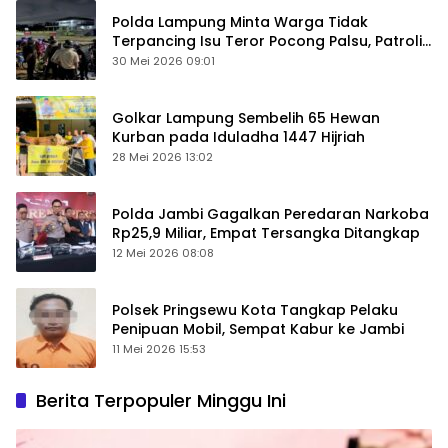
Polda Lampung Minta Warga Tidak
Terpancing Isu Teror Pocong Palsu, Patroli
Keamanan Ditingkatkan
30 Mei 2026 09:01
Golkar Lampung Sembelih 65 Hewan
Kurban pada Iduladha 1447 Hijriah
28 Mei 2026 13:02
Polda Jambi Gagalkan Peredaran Narkoba
Rp25,9 Miliar, Empat Tersangka Ditangkap
12 Mei 2026 08:08
Polsek Pringsewu Kota Tangkap Pelaku
Penipuan Mobil, Sempat Kabur ke Jambi
11 Mei 2026 15:53
Berita Terpopuler Minggu Ini