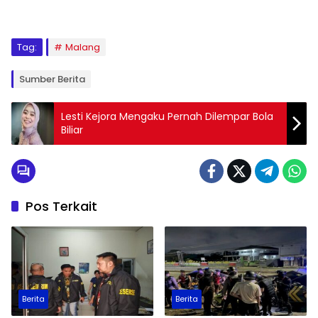
Tag:
Malang
Sumber Berita
Lesti Kejora Mengaku Pernah Dilempar Bola
Biliar
Pos Terkait
Berita
Berita