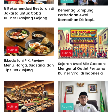
5 Rekomendasi Restoran di
Kemenag Lampung:
Jakarta untuk Coba
Perbedaan Awal
Kuliner Ganjang Gejang
Ramadhan Disikapi
Khas Korea!
dengan Bijak
Kuliner
Kuliner
Ikkudo Ichi PIK: Review
Sejarah Awal Mie Gacoan:
Menu, Harga, Suasana, dan
Mengenal Outlet Pertama
Tips Berkunjung
Kuliner Viral di Indonesia
Terlengkap
Kuliner
Agama