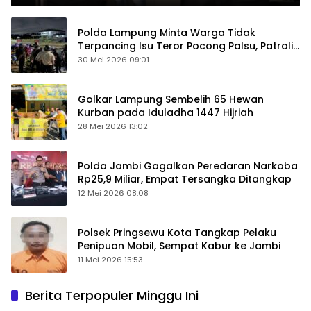
Polda Lampung Minta Warga Tidak
Terpancing Isu Teror Pocong Palsu, Patroli
Keamanan Ditingkatkan
30 Mei 2026 09:01
Golkar Lampung Sembelih 65 Hewan
Kurban pada Iduladha 1447 Hijriah
28 Mei 2026 13:02
Polda Jambi Gagalkan Peredaran Narkoba
Rp25,9 Miliar, Empat Tersangka Ditangkap
12 Mei 2026 08:08
Polsek Pringsewu Kota Tangkap Pelaku
Penipuan Mobil, Sempat Kabur ke Jambi
11 Mei 2026 15:53
Berita Terpopuler Minggu Ini