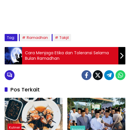
Tag:
Ramadhan
Takjil
Cara Menjaga Etika dan Toleransi Selama
Bulan Ramadhan
Pos Terkait
Kuliner
Agama