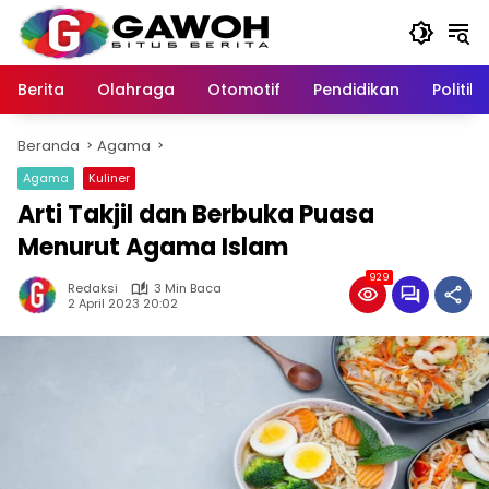
Langsung
ke
konten
Berita
Olahraga
Otomotif
Pendidikan
Politik
Beranda
Agama
Agama
Kuliner
Arti Takjil dan Berbuka Puasa
Menurut Agama Islam
929
Redaksi
3 Min Baca
2 April 2023 20:02