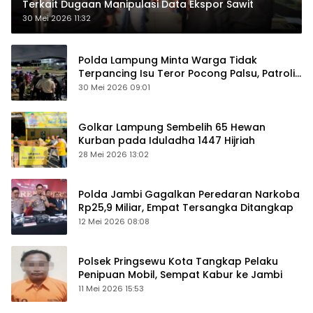
Terkait Dugaan Manipulasi Data Ekspor Sawit
30 Mei 2026 11:32
Polda Lampung Minta Warga Tidak
Terpancing Isu Teror Pocong Palsu, Patroli
Keamanan Ditingkatkan
30 Mei 2026 09:01
Golkar Lampung Sembelih 65 Hewan
Kurban pada Iduladha 1447 Hijriah
28 Mei 2026 13:02
Polda Jambi Gagalkan Peredaran Narkoba
Rp25,9 Miliar, Empat Tersangka Ditangkap
12 Mei 2026 08:08
Polsek Pringsewu Kota Tangkap Pelaku
Penipuan Mobil, Sempat Kabur ke Jambi
11 Mei 2026 15:53