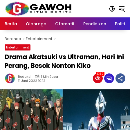
Langsung
ke
konten
Berita
Olahraga
Otomotif
Pendidikan
Politik
Beranda
Entertainment
Entertainment
Drama Akatsuki vs Ultraman, Hari Ini
Perang, Besok Nonton Kiko
2339
Redaksi
1 Min Baca
11 Juni 2022 10:12