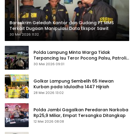
Bareskrim Geledah Kantor dan Gudang PT MMS
Terkait Dugaan Manipulasi Data Ekspor Sawit
30 Mei 2026 11:32
Polda Lampung Minta Warga Tidak
Terpancing Isu Teror Pocong Palsu, Patroli
Keamanan Ditingkatkan
30 Mei 2026 09:01
Golkar Lampung Sembelih 65 Hewan
Kurban pada Iduladha 1447 Hijriah
28 Mei 2026 13:02
Polda Jambi Gagalkan Peredaran Narkoba
Rp25,9 Miliar, Empat Tersangka Ditangkap
12 Mei 2026 08:08