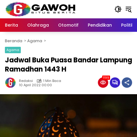
Langsung
ke
konten
Berita
Olahraga
Otomotif
Pendidikan
Politik
Beranda
Agama
Agama
Jadwal Buka Puasa Bandar Lampung
Ramadhan 1443 H
1199
Redaksi
1 Min Baca
10 April 2022 00:00