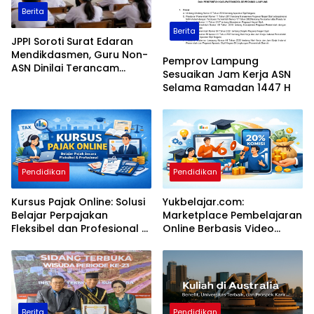
Berita
Berita
JPPI Soroti Surat Edaran
Mendikdasmen, Guru Non-
Pemprov Lampung
ASN Dinilai Terancam
Sesuaikan Jam Kerja ASN
Tersingkir dari Sekolah
Selama Ramadan 1447 H
Negeri
Pendidikan
Pendidikan
Kursus Pajak Online: Solusi
Yukbelajar.com:
Belajar Perpajakan
Marketplace Pembelajaran
Fleksibel dan Profesional di
Online Berbasis Video
Era Digital
dengan Peluang Komisi
Afiliasi 20%
Berita
Pendidikan