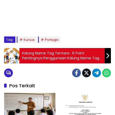
Tag:
Kursus
Portugis
Kalung Name Tag Tentara : 6 Point
Pentingnya Penggunaan Kalung Name Tag
Untuk Seorang Tentara
Pos Terkait