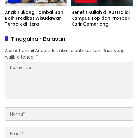
Anak Tukang Tambal Ban
Benefit Kuliah di Australia:
Raih Predikat Wisudawan
Kampus Top dan Prospek
Terbaik di Itera
Karir Cemerlang
Tinggalkan Balasan
Alamat email Anda tidak akan dipublikasikan.
Ruas yang
wajib ditandai
*