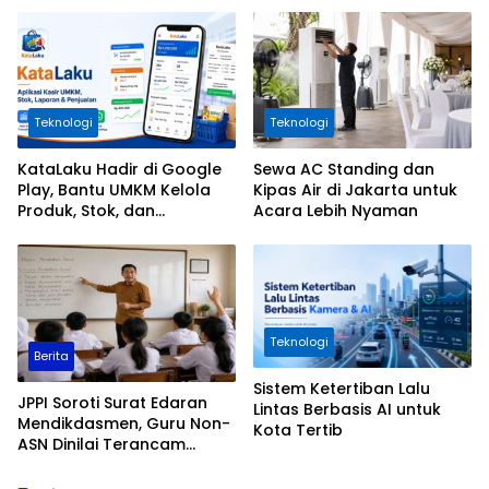
Teknologi
Teknologi
KataLaku Hadir di Google
Sewa AC Standing dan
Play, Bantu UMKM Kelola
Kipas Air di Jakarta untuk
Produk, Stok, dan
Acara Lebih Nyaman
Transaksi
Teknologi
Berita
Sistem Ketertiban Lalu
JPPI Soroti Surat Edaran
Lintas Berbasis AI untuk
Mendikdasmen, Guru Non-
Kota Tertib
ASN Dinilai Terancam
Tersingkir dari Sekolah
Negeri