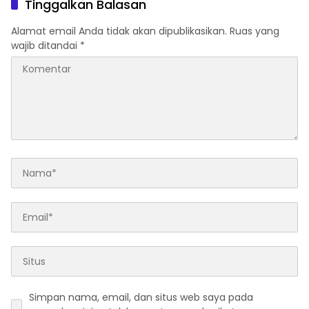
Tinggalkan Balasan
Alamat email Anda tidak akan dipublikasikan.
Ruas yang
wajib ditandai
*
Simpan nama, email, dan situs web saya pada