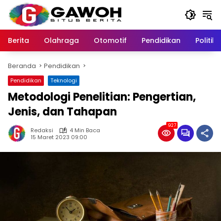
Langsung
ke
konten
Berita
Olahraga
Otomotif
Pendidikan
Politik
Beranda
Pendidikan
Pendidikan
Teknologi
Metodologi Penelitian: Pengertian,
Jenis, dan Tahapan
927
Redaksi
4 Min Baca
15 Maret 2023 09:00