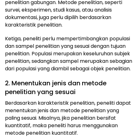
penelitian gabungan. Metode penelitian, seperti
survei, eksperimen, studi kasus, atau analisis
dokumentasi, juga perlu dipilih berdasarkan
karakteristik penelitian.
Ketiga, peneliti perlu mempertimbangkan populasi
dan sampel penelitian yang sesuai dengan tujuan
penelitian. Populasi merupakan keseluruhan subjek
penelitian, sedangkan sampel merupakan sebagian
dari populasi yang diambil sebagai objek penelitian.
2. Menentukan jenis dan metode
penelitian yang sesuai
Berdasarkan karakteristik penelitian, peneliti dapat
menentukan jenis dan metode penelitian yang
paling sesuai. Misalnya, jika penelitian bersifat
kuantitatif, maka peneliti harus menggunakan
metode penelitian kuantitatif.