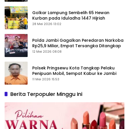
Golkar Lampung Sembelih 65 Hewan
Kurban pada Iduladha 1447 Hijriah
28 Mei 2026 13:02
Polda Jambi Gagalkan Peredaran Narkoba
Rp25,9 Miliar, Empat Tersangka Ditangkap
12 Mei 2026 08:08
Polsek Pringsewu Kota Tangkap Pelaku
Penipuan Mobil, Sempat Kabur ke Jambi
11 Mei 2026 15:53
Berita Terpopuler Minggu Ini