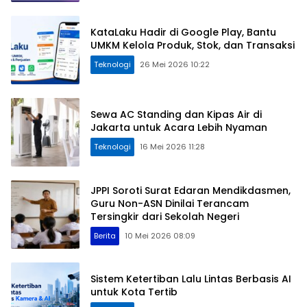
KataLaku Hadir di Google Play, Bantu
UMKM Kelola Produk, Stok, dan Transaksi
Teknologi
26 Mei 2026 10:22
Sewa AC Standing dan Kipas Air di
Jakarta untuk Acara Lebih Nyaman
Teknologi
16 Mei 2026 11:28
JPPI Soroti Surat Edaran Mendikdasmen,
Guru Non-ASN Dinilai Terancam
Tersingkir dari Sekolah Negeri
Berita
10 Mei 2026 08:09
Sistem Ketertiban Lalu Lintas Berbasis AI
untuk Kota Tertib