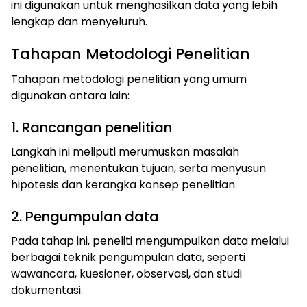
ini digunakan untuk menghasilkan data yang lebih
lengkap dan menyeluruh.
Tahapan Metodologi Penelitian
Tahapan metodologi penelitian yang umum
digunakan antara lain:
1. Rancangan penelitian
Langkah ini meliputi merumuskan masalah
penelitian, menentukan tujuan, serta menyusun
hipotesis dan kerangka konsep penelitian.
2. Pengumpulan data
Pada tahap ini, peneliti mengumpulkan data melalui
berbagai teknik pengumpulan data, seperti
wawancara, kuesioner, observasi, dan studi
dokumentasi.