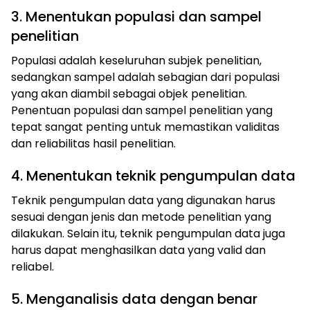
3. Menentukan populasi dan sampel
penelitian
Populasi adalah keseluruhan subjek penelitian,
sedangkan sampel adalah sebagian dari populasi
yang akan diambil sebagai objek penelitian.
Penentuan populasi dan sampel penelitian yang
tepat sangat penting untuk memastikan validitas
dan reliabilitas hasil penelitian.
4. Menentukan teknik pengumpulan data
Teknik pengumpulan data yang digunakan harus
sesuai dengan jenis dan metode penelitian yang
dilakukan. Selain itu, teknik pengumpulan data juga
harus dapat menghasilkan data yang valid dan
reliabel.
5. Menganalisis data dengan benar