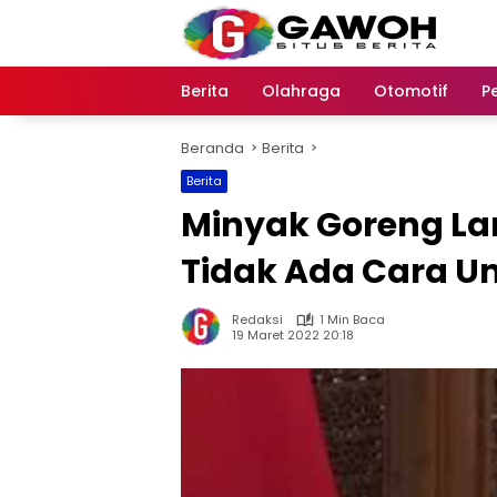
Langsung
ke
konten
Berita
Olahraga
Otomotif
P
Beranda
Berita
Berita
Minyak Goreng La
Tidak Ada Cara U
Redaksi
1 Min Baca
19 Maret 2022 20:18