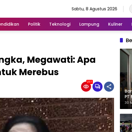
Sabtu, 8 Agustus 2026
endidikan
Politik
Teknologi
Lampung
Kuliner
Be
ngka, Megawati: Apa
ntuk Merebus
2117
Bar
PT 
Eks
30 M