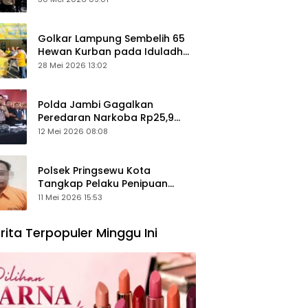
Keamanan Ditingkatkan
Golkar Lampung Sembelih 65
Hewan Kurban pada Iduladha
1447 Hijriah
28 Mei 2026 13:02
Polda Jambi Gagalkan
Peredaran Narkoba Rp25,9
Miliar, Empat Tersangka
12 Mei 2026 08:08
Ditangkap
Polsek Pringsewu Kota
Tangkap Pelaku Penipuan
Mobil, Sempat Kabur ke Jambi
11 Mei 2026 15:53
rita Terpopuler Minggu Ini