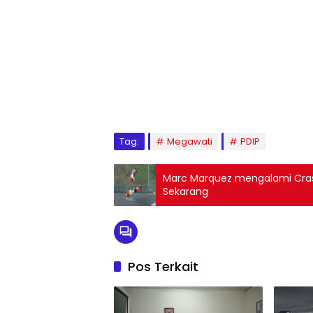
Tag:
Megawati
PDIP
Marc Marquez mengalami Crash
Sekarang
Pos Terkait