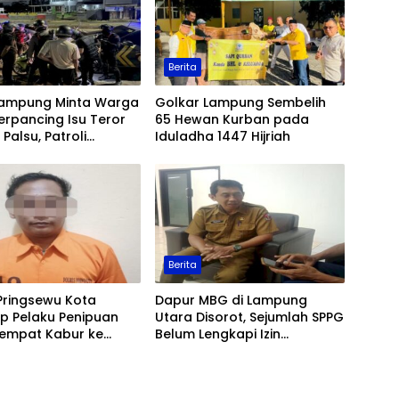
Berita
Lampung Minta Warga
Golkar Lampung Sembelih
erpancing Isu Teror
65 Hewan Kurban pada
Palsu, Patroli
Iduladha 1447 Hijriah
an Ditingkatkan
Berita
Pringsewu Kota
Dapur MBG di Lampung
p Pelaku Penipuan
Utara Disorot, Sejumlah SPPG
Sempat Kabur ke
Belum Lengkapi Izin
Operasional