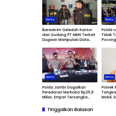
Berita
Berita
Bareskrim Geledah Kantor
Polda 
dan Gudang PT MMS Terkait
Tidak T
Dugaan Manipulasi Data
Pocong 
Ekspor Sawit
Keaman
Berita
Berita
Polda Jambi Gagalkan
Polsek 
Peredaran Narkoba Rp25,9
Tangka
Miliar, Empat Tersangka
Mobil, 
Ditangkap
Jambi
Tinggalkan Balasan