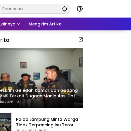
Lainnya
Mengirim Artikel
rita
eskrim Geledah Kantor dan Gudang
MMS Terkait Dugaan Manipulasi Data
por Sawit
ei 2026 11:32
Polda Lampung Minta Warga
Tidak Terpancing Isu Teror
Pocong Palsu, Patroli
30 Mei 2026 09:01