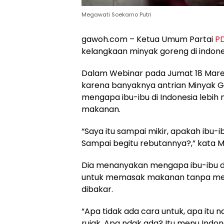
Megawati Soekarno Putri
gawoh.com – Ketua Umum Partai
PD
kelangkaan minyak goreng di indone
Dalam Webinar pada Jumat 18 Maret
karena banyaknya antrian Minyak 
mengapa ibu-ibu di Indonesia lebi
makanan.
“Saya itu sampai mikir, apakah ibu-
Sampai begitu rebutannya?,” kata M
Dia menanyakan mengapa ibu-ibu di 
untuk memasak makanan tanpa meng
dibakar.
“Apa tidak ada cara untuk, apa itu 
rujak. Apa ndak ada? Itu menu Indone