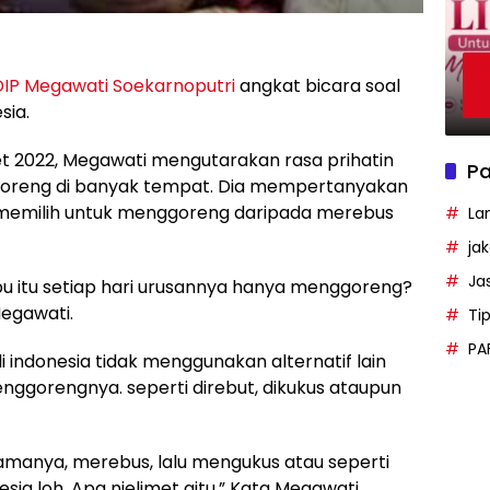
IP
Megawati Soekarnoputri
angkat bicara soal
sia.
 2022, Megawati mengutarakan rasa prihatin
Pa
Goreng di banyak tempat. Dia mempertanyakan
h memilih untuk menggoreng daripada merebus
La
ja
Ja
ibu itu setiap hari urusannya hanya menggoreng?
egawati.
Ti
PA
indonesia tidak menggunakan alternatif lain
gorengnya. seperti direbut, dikukus ataupun
namanya, merebus, lalu mengukus atau seperti
sia loh. Apa njelimet gitu,” Kata Megawati.