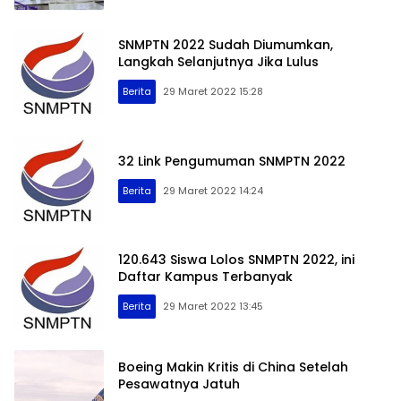
SNMPTN 2022 Sudah Diumumkan,
Langkah Selanjutnya Jika Lulus
Gawoh.com
– Informasi
Berita
29 Maret 2022 15:28
Berita
Terkini
Lampung
32 Link Pengumuman SNMPTN 2022
dan
Berita
29 Maret 2022 14:24
Indonesia
120.643 Siswa Lolos SNMPTN 2022, ini
Daftar Kampus Terbanyak
Berita
29 Maret 2022 13:45
Boeing Makin Kritis di China Setelah
Pesawatnya Jatuh