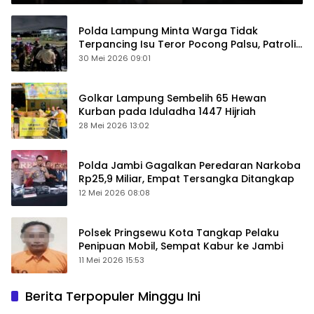
Polda Lampung Minta Warga Tidak
Terpancing Isu Teror Pocong Palsu, Patroli
Keamanan Ditingkatkan
30 Mei 2026 09:01
Golkar Lampung Sembelih 65 Hewan
Kurban pada Iduladha 1447 Hijriah
28 Mei 2026 13:02
Polda Jambi Gagalkan Peredaran Narkoba
Rp25,9 Miliar, Empat Tersangka Ditangkap
12 Mei 2026 08:08
Polsek Pringsewu Kota Tangkap Pelaku
Penipuan Mobil, Sempat Kabur ke Jambi
11 Mei 2026 15:53
Berita Terpopuler Minggu Ini