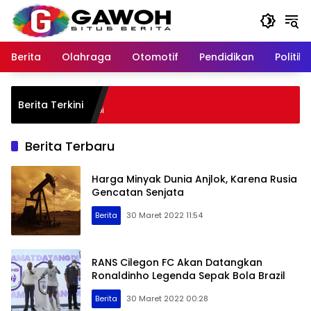
Langsung
ke
konten
Berita
Olahraga
Otomotif
Pendidikan
Politik
Berita Terkini
Berita Terbaru
Harga Minyak Dunia Anjlok, Karena Rusia
Gencatan Senjata
Berita
30 Maret 2022 11:54
RANS Cilegon FC Akan Datangkan
Ronaldinho Legenda Sepak Bola Brazil
Berita
30 Maret 2022 00:28