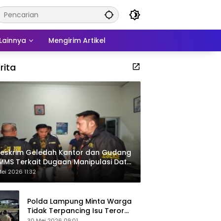
Lainnya
Mengirim Artikel
rita
eskrim Geledah Kantor dan Gudang
MMS Terkait Dugaan Manipulasi Data
por Sawit
ei 2026 11:32
Polda Lampung Minta Warga
Tidak Terpancing Isu Teror
Pocong Palsu, Patroli
30 Mei 2026 09:01