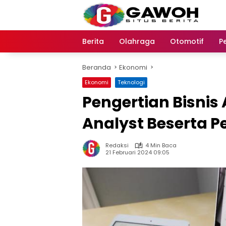
Langsung
ke
konten
Berita
Olahraga
Otomotif
P
Beranda
Ekonomi
Ekonomi
Teknologi
Pengertian Bisnis
Analyst Beserta 
Redaksi
4 Min Baca
21 Februari 2024 09:05