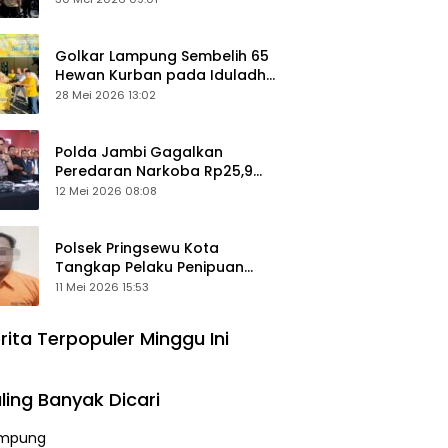
Keamanan Ditingkatkan
Golkar Lampung Sembelih 65
Hewan Kurban pada Iduladha
1447 Hijriah
28 Mei 2026 13:02
Polda Jambi Gagalkan
Peredaran Narkoba Rp25,9
Miliar, Empat Tersangka
12 Mei 2026 08:08
Ditangkap
Polsek Pringsewu Kota
Tangkap Pelaku Penipuan
Mobil, Sempat Kabur ke Jambi
11 Mei 2026 15:53
rita Terpopuler Minggu Ini
ling Banyak Dicari
mpung