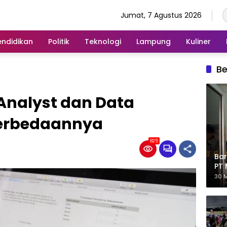
Jumat, 7 Agustus 2026
endidikan
Politik
Teknologi
Lampung
Kuliner
Be
 Analyst dan Data
Perbedaannya
825
Bar
PT 
Eks
30 M