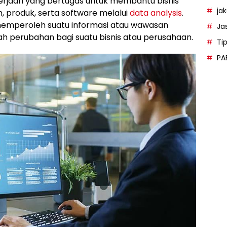
kerjaan yang bertugas untuk membantu bisnis
ja
, produk, serta software melalui
data analysis
.
emperoleh suatu informasi atau wawasan
Ja
h perubahan bagi suatu bisnis atau perusahaan.
Ti
PA