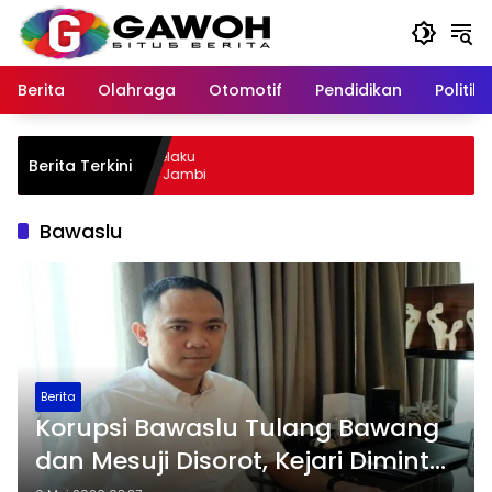
Langsung
ke
konten
Berita
Olahraga
Otomotif
Pendidikan
Politik
wu Kota Tangkap Pelaku
Berita Terkini
l, Sempat Kabur ke Jambi
Bawaslu
Berita
Korupsi Bawaslu Tulang Bawang
dan Mesuji Disorot, Kejari Diminta