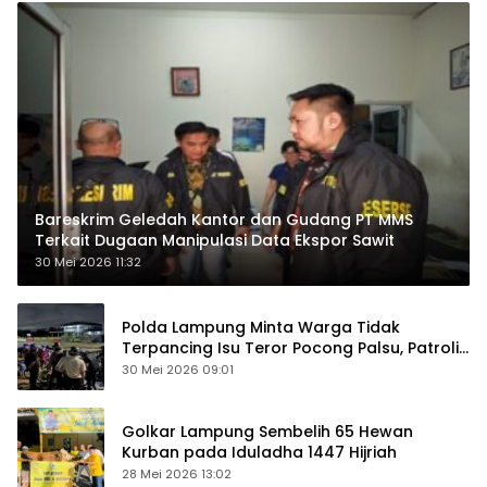
Bareskrim Geledah Kantor dan Gudang PT MMS
Terkait Dugaan Manipulasi Data Ekspor Sawit
30 Mei 2026 11:32
Polda Lampung Minta Warga Tidak
Terpancing Isu Teror Pocong Palsu, Patroli
Keamanan Ditingkatkan
30 Mei 2026 09:01
Golkar Lampung Sembelih 65 Hewan
Kurban pada Iduladha 1447 Hijriah
28 Mei 2026 13:02