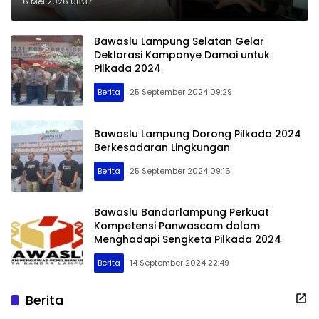
Dalami Peran Komisioner
6 Mei 2026 08:37
Bawaslu Lampung Selatan Gelar
Deklarasi Kampanye Damai untuk
Pilkada 2024
Berita
25 September 2024 09:29
Bawaslu Lampung Dorong Pilkada 2024
Berkesadaran Lingkungan
Berita
25 September 2024 09:16
Bawaslu Bandarlampung Perkuat
Kompetensi Panwascam dalam
Menghadapi Sengketa Pilkada 2024
Berita
14 September 2024 22:49
Berita