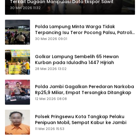
Terkait Dugaan Manipulasi Data Ekspor Sawit
30 Mei 2026 11:32
Polda Lampung Minta Warga Tidak
Terpancing Isu Teror Pocong Palsu, Patroli
Keamanan Ditingkatkan
30 Mei 2026 09:01
Golkar Lampung Sembelih 65 Hewan
Kurban pada Iduladha 1447 Hijriah
28 Mei 2026 13:02
Polda Jambi Gagalkan Peredaran Narkoba
Rp25,9 Miliar, Empat Tersangka Ditangkap
12 Mei 2026 08:08
Polsek Pringsewu Kota Tangkap Pelaku
Penipuan Mobil, Sempat Kabur ke Jambi
11 Mei 2026 15:53