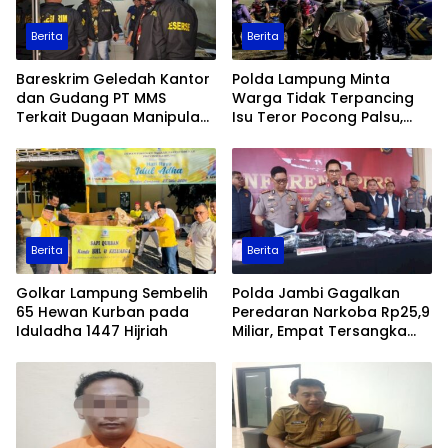
Berita
Berita
Bareskrim Geledah Kantor
Polda Lampung Minta
dan Gudang PT MMS
Warga Tidak Terpancing
Terkait Dugaan Manipulasi
Isu Teror Pocong Palsu,
Data Ekspor Sawit
Patroli Keamanan
Ditingkatkan
Berita
Berita
Golkar Lampung Sembelih
Polda Jambi Gagalkan
65 Hewan Kurban pada
Peredaran Narkoba Rp25,9
Iduladha 1447 Hijriah
Miliar, Empat Tersangka
Ditangkap