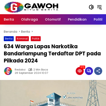
Langsung
ke
konten
Berita
Olahraga
Otomotif
Pendidikan
Politik
Beranda
Berita
Berita
Kriminal
Politik
634 Warga Lapas Narkotika
Bandarlampung Terdaftar DPT pada
Pilkada 2024
573
Redaksi
2 Min Baca
28 September 2024 10:07