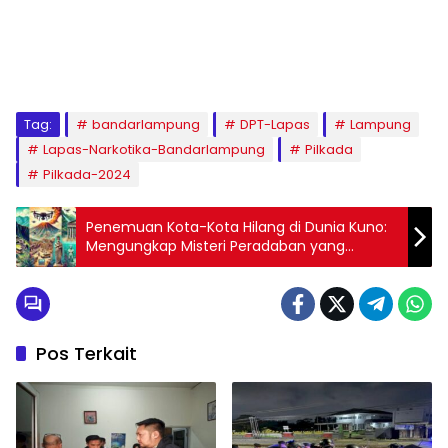
Tag:
bandarlampung
DPT-Lapas
Lampung
Lapas-Narkotika-Bandarlampung
Pilkada
Pilkada-2024
Penemuan Kota-Kota Hilang di Dunia Kuno:
Mengungkap Misteri Peradaban yang
Terlupakan
Pos Terkait