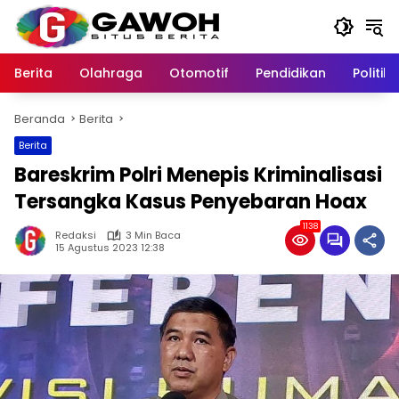
Langsung
ke
konten
Berita
Olahraga
Otomotif
Pendidikan
Politik
Beranda
Berita
Berita
Bareskrim Polri Menepis Kriminalisasi
Tersangka Kasus Penyebaran Hoax
1138
Redaksi
3 Min Baca
15 Agustus 2023 12:38