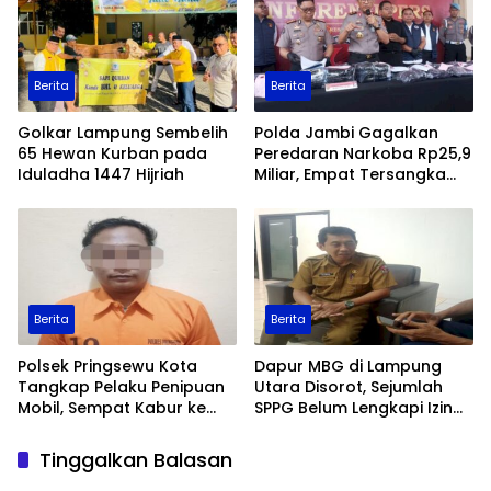
Berita
Berita
Golkar Lampung Sembelih
Polda Jambi Gagalkan
65 Hewan Kurban pada
Peredaran Narkoba Rp25,9
Iduladha 1447 Hijriah
Miliar, Empat Tersangka
Ditangkap
Berita
Berita
Polsek Pringsewu Kota
Dapur MBG di Lampung
Tangkap Pelaku Penipuan
Utara Disorot, Sejumlah
Mobil, Sempat Kabur ke
SPPG Belum Lengkapi Izin
Jambi
Operasional
Tinggalkan Balasan