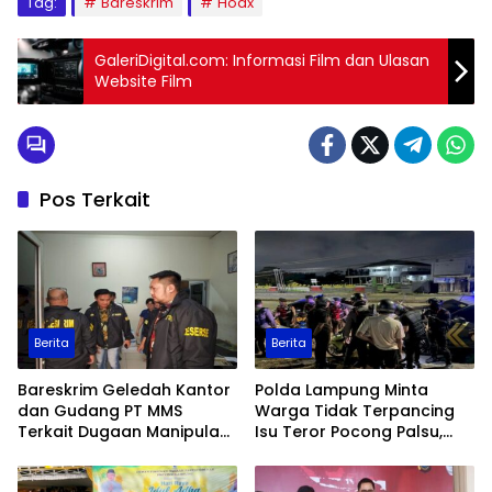
Tag:
Bareskrim
Hoax
GaleriDigital.com: Informasi Film dan Ulasan
Website Film
Pos Terkait
Berita
Berita
Bareskrim Geledah Kantor
Polda Lampung Minta
dan Gudang PT MMS
Warga Tidak Terpancing
Terkait Dugaan Manipulasi
Isu Teror Pocong Palsu,
Data Ekspor Sawit
Patroli Keamanan
Ditingkatkan