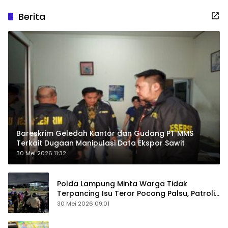
Berita
Bareskrim Geledah Kantor dan Gudang PT MMS
Terkait Dugaan Manipulasi Data Ekspor Sawit
30 Mei 2026 11:32
Polda Lampung Minta Warga Tidak
Terpancing Isu Teror Pocong Palsu, Patroli
Keamanan Ditingkatkan
30 Mei 2026 09:01